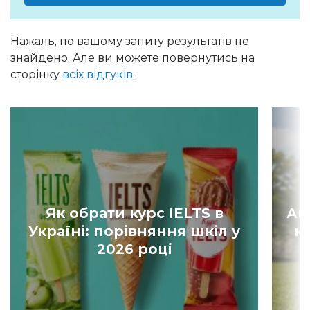
Нажаль, по вашому запиту результатів не
знайдено. Але ви можете повернутись на
сторінку
всіх відгуків
.
Як обрати курс IELTS в
Ан
Україні: порівняння шкіл у
к
2026 році