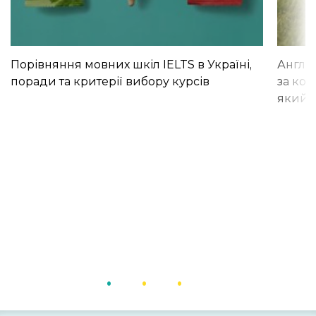
Порівняння мовних шкіл IELTS в Україні,
Англій
поради та критерії вибору курсів
за кор
який і