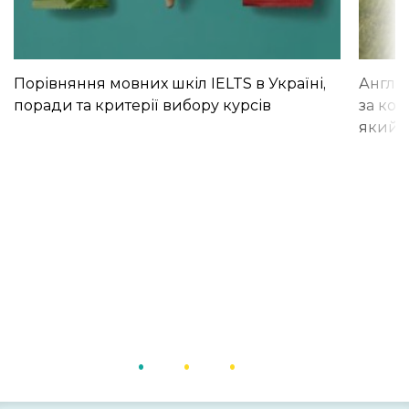
Порівняння мовних шкіл IELTS в Україні,
Англій
поради та критерії вибору курсів
за кор
який і