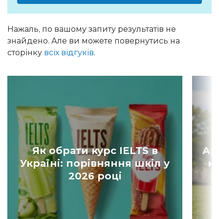
Нажаль, по вашому запиту результатів не
знайдено. Але ви можете повернутись на
сторінку
всіх відгуків
.
Як обрати курс IELTS в
Ан
Україні: порівняння шкіл у
к
2026 році