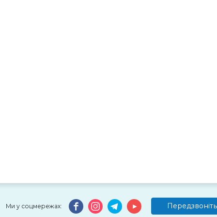
Передзвоніть
Ми у соцмережах: