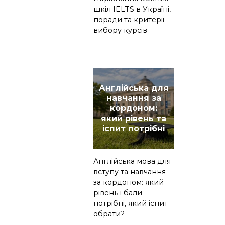
шкіл IELTS в Україні,
поради та критерії
вибору курсів
Англійська для
навчання за
кордоном:
який рівень та
іспит потрібні
Англійська мова для
вступу та навчання
за кордоном: який
рівень і бали
потрібні, який іспит
обрати?