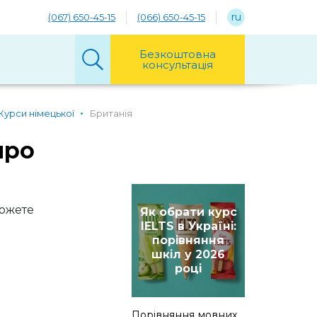
ru
(067) 650-45-15
(066) 650-45-15
Безкоштовна
консультація
Курси німецької
Британія
про
можете
Як обрати курс
IELTS в Україні:
порівняння
шкіл у 2026
році
Порівняння мовних