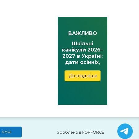
ВАЖЛИВО
Шкільні
канікули 2026–
2027 в Україні:
дати осінніх,
зимових,
весняних та
Докладніше
літніх канікул
 мені
Зроблено в FORFORCE