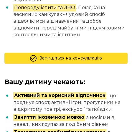
Попереду іспити та ЗНО
. Поїздка на
весняних канікулах - чудовий спосіб
відволіктися від навчання та добре
відпочити перед майбутніми підсумковими
контрольними та іспитами
Запишіться на консультацію
Вашу дитину чекають:
Активний та корисний відпочинок
, що
поєднує спорт, активні ігри, прогулянки на
відкритому повітрі, екскурсії та поїздки
Заняття іноземною мовою
з носіями в
невеликих групах за подібним рівнем