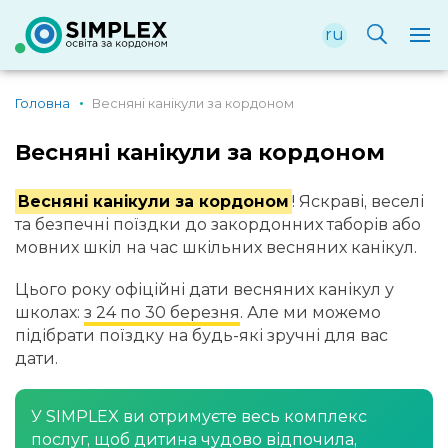
ru
Головна
Весняні канікули за кордоном
Весняні канікули за кордоном
Весняні канікули за кордоном
! Яскраві, веселі
та безпечні поїздки до закордонних таборів або
мовних шкіл на час шкільних весняних канікул.
Цього року офіційні дати весняних канікул у
школах:
з 24 по 30 березня
. Але ми можемо
підібрати поїздку на будь-які зручні для вас
дати.
У SIMPLEX ви отримуєте весь комплекс
послуг, щоб дитина чудово відпочила,