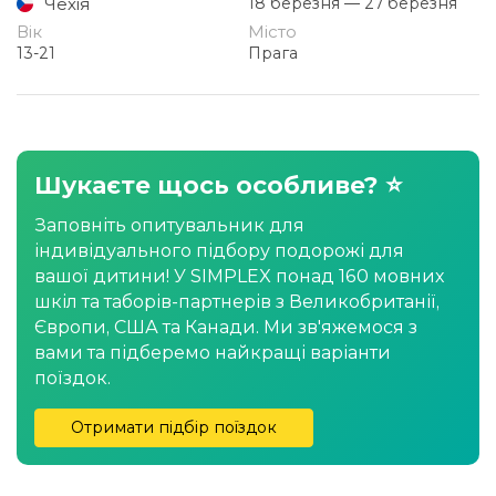
Чехія
18 березня — 27 березня
Вік
Місто
13-21
Прага
Шукаєте щось особливе? ⭐
Заповніть опитувальник для
індивідуального підбору подорожі для
вашої дитини! У SIMPLEX понад 160 мовних
шкіл та таборів-партнерів з Великобританії,
Європи, США та Канади. Ми зв'яжемося з
вами та підберемо найкращі варіанти
поїздок.
Отримати підбір поїздок