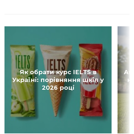
Як обрати курс IELTS в
Ан
Україні: порівняння шкіл у
к
2026 році