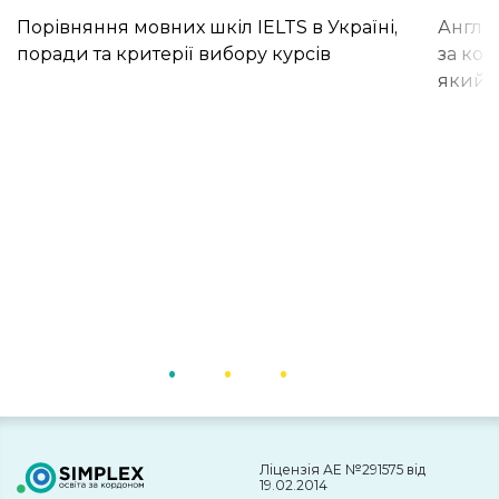
Порівняння мовних шкіл IELTS в Україні,
Англій
поради та критерії вибору курсів
за кор
який і
Ліцензія АЕ №291575 від
19.02.2014