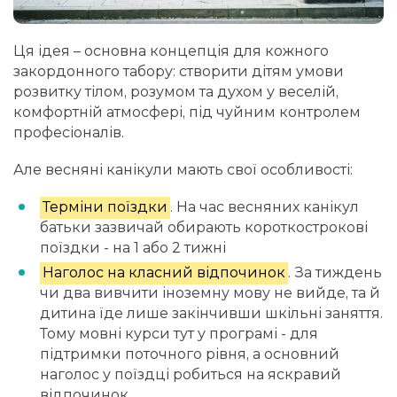
Ця ідея – основна концепція для кожного
закордонного табору: створити дітям умови
розвитку тілом, розумом та духом у веселій,
комфортній атмосфері, під чуйним контролем
професіоналів.
Але весняні канікули мають свої особливості:
Терміни поїздки
. На час весняних канікул
батьки зазвичай обирають короткострокові
поїздки - на 1 або 2 тижні
Наголос на класний відпочинок
. За тиждень
чи два вивчити іноземну мову не вийде, та й
дитина їде лише закінчивши шкільні заняття.
Тому мовні курси тут у програмі - для
підтримки поточного рівня, а основний
наголос у поїздці робиться на яскравий
відпочинок