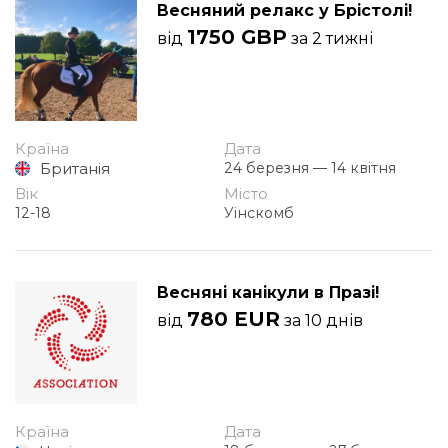
Весняний релакс у Брістолі!
1750 GBP
від
за 2 тижні
Країна
Дата
Британія
24 березня — 14 квітня
Вік
Місто
12-18
Уінскомб
Весняні канікули в Празі!
780 EUR
від
за 10 днів
Країна
Дата