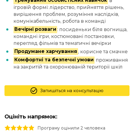
Тренування особистісних навичок
в
ігровій формі: лідерство, прийняття рішень,
вирішення проблем, розуміння наслідків,
комунікабельність, робота в команді
Вечірні розваги
: посиденьки біля вогнища,
командні ігри, костюмовані постановки,
перегляд фільмів та тематичні вечірки
Продумане харчування
, корисне та смачне
Комфортні та безпечні умови
проживання
на закритій та охоронюваній території шкіл
Запишіться на консультацію
Оцініть напрямок:
1 stars
2 stars
3 stars
4 stars
5 stars
Програму оцінили 2 человекa