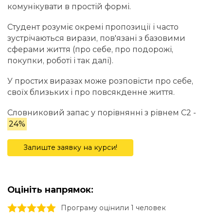
комунікувати в простій формі.
Студент розуміє окремі пропозиції і часто
зустрічаються вирази, пов'язані з базовими
сферами життя (про себе, про подорожі,
покупки, роботі і так далі).
У простих виразах може розповісти про себе,
своїх близьких і про повсякденне життя.
Словниковий запас у порівнянні з рівнем C2 -
24%
Залиште заявку на курси!
Оцініть напрямок:
1 stars
2 stars
3 stars
4 stars
5 stars
Програму оцінили 1 человек