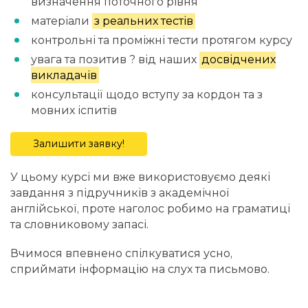
визначення поточного рівня
матеріали
з реальних тестів
контрольні та проміжні тести протягом курсу
увага та позитив ? від наших
досвідчених
викладачів
консультації щодо вступу за кордон та з
мовних іспитів
Залишити заявку!
У цьому курсі ми вже використовуємо деякі
завдання з підручників з академічної
англійської, проте наголос робимо на граматиці
та словниковому запасі.
Вчимося впевнено спілкуватися усно,
сприймати інформацію на слух та письмово.