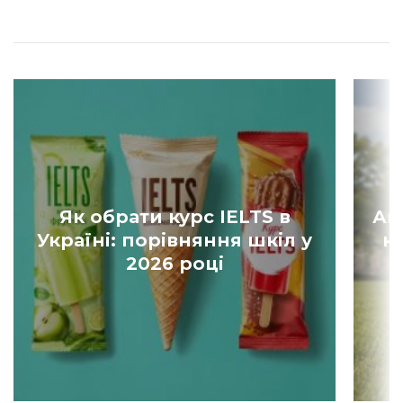
Як обрати курс IELTS в
Ан
Україні: порівняння шкіл у
к
2026 році