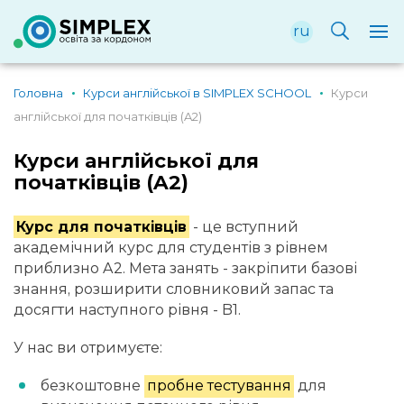
ru
Головна
Курси англійської в SIMPLEX SCHOOL
Курси
англійської для початківців (A2)
Курси англійської для
початківців (A2)
Курс для початківців
- це вступний
академічний курс для студентів з рівнем
приблизно A2. Мета занять - закріпити базові
знання, розширити словниковий запас та
досягти наступного рівня - B1.
У нас ви отримуєте:
безкоштовне
пробне тестування
для