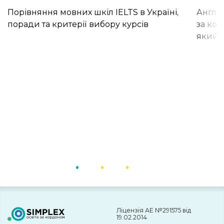
Порівняння мовних шкіл IELTS в Україні,
Англій
поради та критерії вибору курсів
за кор
який і
Ліцензія АЕ №291575 від
19.02.2014