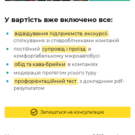
У вартість вже включено все:
відвідування підприємств, екскурсії
,
спілкування зі співробітниками компаній
постійний
супровід і проїзд
в
комфортабельному мікроавтобусі
обід та кава-брейки
в компаніях
модерація протягом усього туру
профорієнтаційний тест
, з докладним pdf-
результатом
Запишіться на консультацію