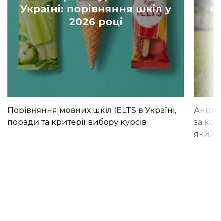
Україні: порівняння шкіл у
к
2026 році
Порівняння мовних шкіл IELTS в Україні,
Англій
поради та критерії вибору курсів
за кор
який і