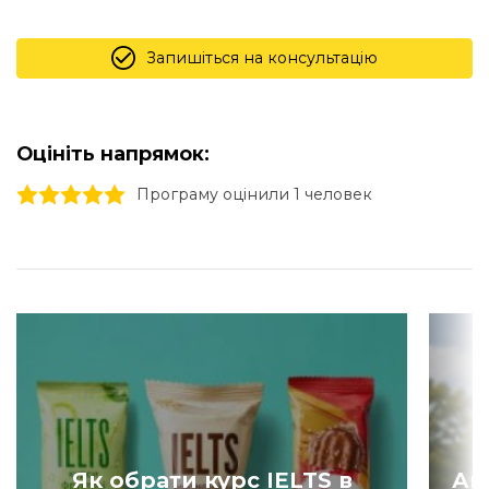
Запишіться на консультацію
Оцініть напрямок:
1 stars
2 stars
3 stars
4 stars
5 stars
Програму оцінили 1 человек
Як обрати курс IELTS в
Ан