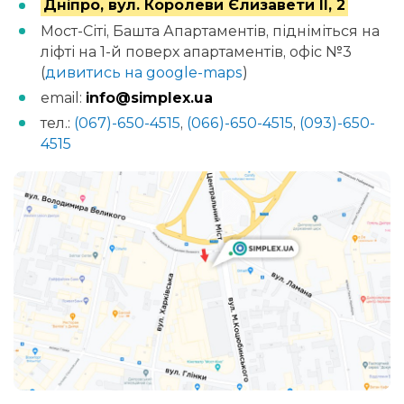
Дніпро, вул. Королеви Єлизавети II, 2
Мост-Сіті, Башта Апартаментів, підніміться на
ліфті на 1-й поверх апартаментів, офіс №3
(
дивитись на google-maps
)
email:
info@simplex.ua
тел.:
(067)-650-4515
,
(066)-650-4515
,
(093)-650-
4515