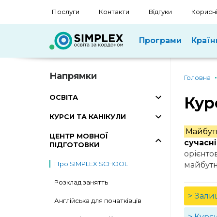
Послуги
Контакти
Відгуки
Корисні
Програми
Країн
Напрямки
Головна
ОСВІТА
Кур
КУРСИ ТА КАНІКУЛИ
Майбутн
ЦЕНТР МОВНОЇ
сучасні
ПІДГОТОВКИ
орієнтов
Про SIMPLEX SCHOOL
майбутн
Розклад занятть
> Зали
Англійська для початківців
> Курс