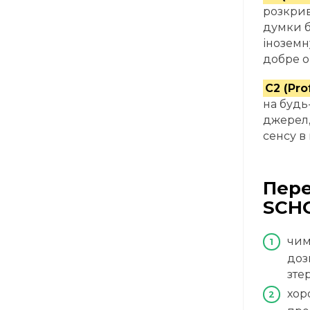
розкрив
думки б
іноземну
добре ор
C2 (Pro
на будь
джерел,
сенсу в
Пере
SCHO
чим
доз
зте
хор