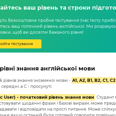
айтесь ваш рівень та строки підгото
іть безкоштовне пробне тестування (час тесту прибли
йтесь ваш поточний рівень англійської. Ми розрахує
товки, щоб ви досягли бажаного рівня!
ойти тестування
рівні знання англійської мови
 6 рівнів знання іноземної мови -
A1, A2, B1, B2, C1, C2
- середні, а С - просунуті.
ic User) - початковий рівень знання мови
. Студент
товувати щоденні фрази і базові вирази, може предс
адавати і відповідати на прості питання. Може спілку
ільки якщо останній буде готовий говорити повільно 