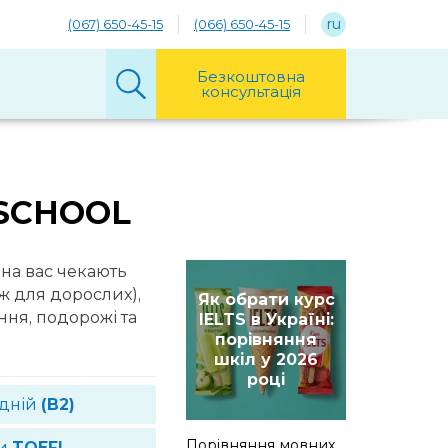
ru
(067) 650-45-15
(066) 650-45-15
Безкоштовна
консультація
 SCHOOL
 на вас чекають
ж для дорослих),
Як обрати курс
ання, подорожі та
IELTS в Україні:
порівняння
шкіл у 2026
році
едній
(B2)
Порівняння мовних
си
TOEFL