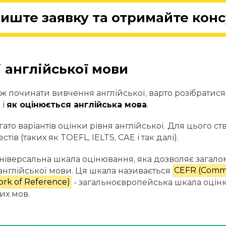
иште заявку та отримайте конс
і англійської мови
ж починати вивчення англійської, варто розібратися в
 і
як оцінюється англійська мова
.
гато варіантів оцінки рівня англійської. Для цього с
естів (таких як TOEFL, IELTS, CAE і так далі).
 універсальна шкала оцінювання, яка дозволяє загало
англійської мови. Ця шкала називається
CEFR (Comm
rk of Reference)
- загальноєвропейська шкала оцін
их мов.