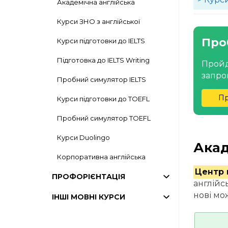
Академічна англійська
Курси ЗНО з англійської
Про
Курси підготовки до IELTS
Підготовка до IELTS Writing
Пройд
запро
Пробний симулятор IELTS
Пр
Курси підготовки до TOEFL
Пробний симулятор TOEFL
Курси Duolingo
Акад
Корпоративна англійська
Центр 
ПРОФОРІЄНТАЦІЯ
англійс
нові мо
ІНШІ МОВНІ КУРСИ