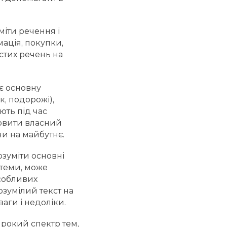
міти речення і
ація, покупки,
стих речень на
є основну
к, подорожі),
ють під час
ловити власний
ни на майбутнє.
озуміти основні
і теми, може
особливих
розумілий текст на
аги і недоліки.
ирокий спектр тем,