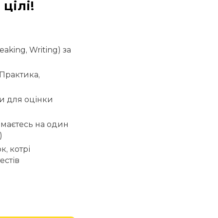
цілі!
aking, Writing) за
"Практика,
и для оцінки
іймаєтесь на один
)
, котрі
естів