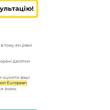
ультацію!
 тому, які рівні
творені десятки
м оцінити ваші
on European
ки знань