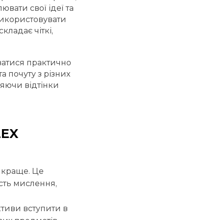
ювати свої ідеї та
використовувати
кладає чіткі,
уватися практично
а почуту з різних
ляючи відтінки
LEX
 краще. Це
ість мислення,
ктиви вступити в