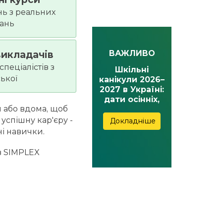
нь з реальних
вань
викладачів
ВАЖЛИВО
пеціалістів з
Шкільні
ської
канікули 2026–
2027 в Україні:
дати осінніх,
м або вдома, щоб
зимових,
весняних та
успішну кар'єру -
Докладніше
літніх канікул
ні навички.
в SIMPLEX