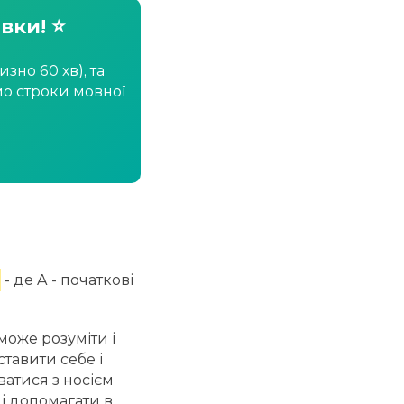
вки! ⭐
зно 60 хв), та
мо строки мовної
- де A - початкові
 може розуміти і
тавити себе і
ватися з носієм
і допомагати в