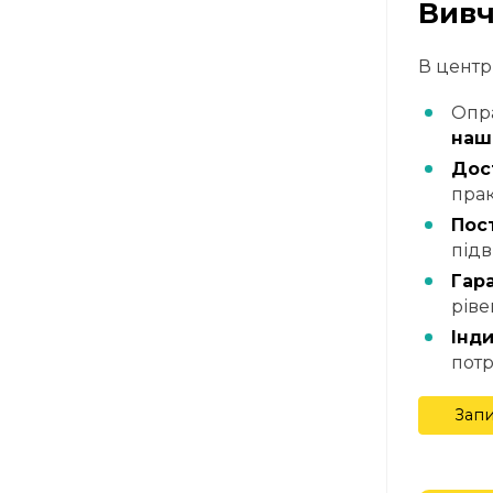
Вивч
В центр
Опра
наш
Дос
прак
Пос
під
Гар
ріве
Інди
потр
Запи