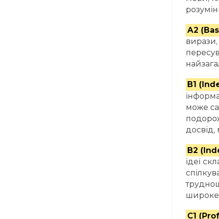
розумінн
А2 (Bas
вирази,
пересув
найзага
B1 (Ind
інформа
може са
подорож
досвід,
B2 (In
ідеї скл
спілкув
труднощі
широке 
C1 (Pro