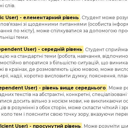
і слів.
ic User) - елементарний рівень
. Студент може розу
 пов'язані зі щоденними питаннями (особиста інформ
ання по місту), може спілкуватися за допомогою про
льніші теми.
ependent User) - середній рівень
. Студент сприйма
цію на стандартні теми (робота, навчання, відпочино
мостійно впоратися з більшістю ситуацій, що виника
і в країнах, де розмовляють цією мовою, може вис
 мрії, надії, коротко висловити думку, пояснення, пла
dependent User) - рівень вище середнього
. Може р
адних текстів на абстрактні, конкретні, спеціалізован
атися досить вільно з носієм мови, не викликаючи 
в в розумінні з обох сторін, може скласти чіткий і з
коло тем і пояснити свою точку зору, вказуючи перев
ficient User) - просунутий рівень
. Може розуміти ш