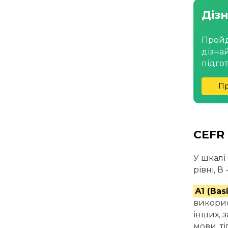
Дізн
Пройд
дізна
підго
Пр
CEFR 
У шкалі
рівні, В 
А1 (Bas
викорис
інших, з
мови, т