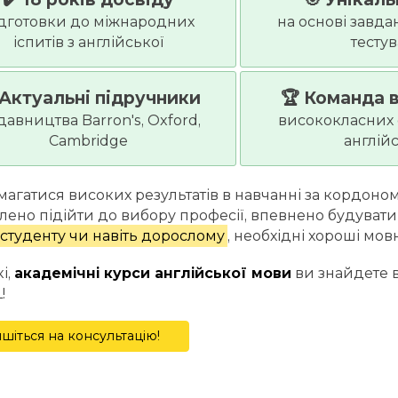
дготовки до міжнародних
на основі завда
іспитів з англійської
тесту
 Актуальні підручники
🏆 Команда 
авництва Barron's, Oxford,
висококласних с
Cambridge
англій
агатися високих результатів в навчанні за кордоно
лено підійти до вибору професії, впевнено будувати 
 студенту чи навіть дорослому
, необхідні хороші мов
і,
академічні курси англійської мови
ви знайдете 
!
шіться на консультацію!