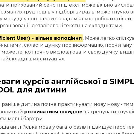
ати прихований сенс і підтекст, може вільно висловл
ез явних труднощів у підборі виразів, може гнучко 
 мову для соціальних, академічних і робочих цілей, с
ганізовані і деталізовані тексти на складні теми.
ficient User) - вільне володіння
. Може легко спілк
-які теми, скласти думку про інформацію, прочитану т
 може легко і точно висловлювати свою думку, виді
 найскладніших ситуаціях.
ваги курсів англійської в SIMP
OL для дитини
 раніше дитина почне практикувати нову мову - тим
волить їй
розвиватися швидше
, натренувати гнучк
рти мовні бар'єри
оша англійська мова у багато разів підвищує перспе