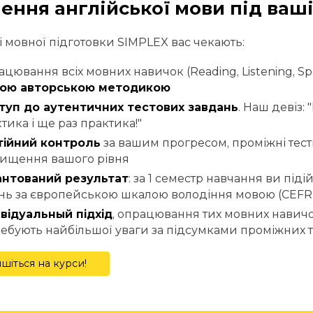
ення англійської мови під ваші 
і мовної підготовки SIMPLEX вас чекають:
цювання всіх мовних навичок (Reading, Listening, Spe
ою авторською методикою
туп до аутентичних тестових завдань
. Наш девіз: 
тика і ще раз практика!"
тійний контроль
за вашим прогресом, проміжні тест
вищення вашого рівня
антований результат
: за 1 семестр навчання ви під
нь за європейською шкалою володіння мовою (CEFR
відуальный підхід
, опрацювання тих мовних навичок
ебують найбільшої уваги за підсумками проміжних т
шіться на курси!