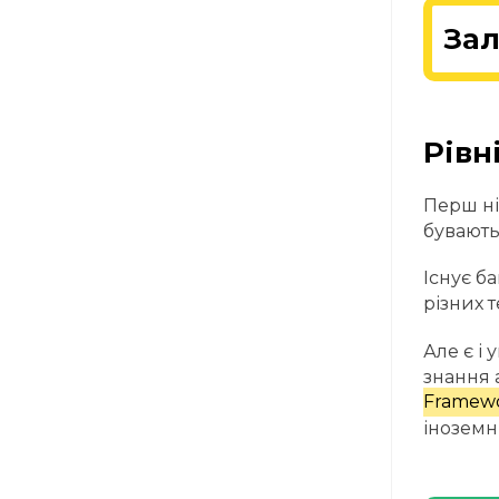
Зал
Рівн
Перш ні
бувають
Існує ба
різних т
Але є і
знання 
Framewo
іноземн