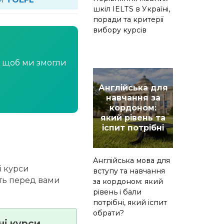
шкіл IELTS в Україні,
поради та критерії
вибору курсів
, щоб ми змогли
Англійська для
навчання за
кордоном:
який рівень та
іспит потрібні
Англійська мова для
і курси
вступу та навчання
ють перед вами
за кордоном: який
рівень і бали
потрібні, який іспит
обрати?
ні курси