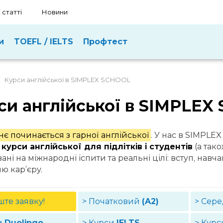
 статті
Новини
и
TOEFL / IELTS
Профтест
Курси англійської в SIMPLEX SCHOOL
си англійської в SIMPLEX
є починається з гарної англійської
. У нас в SIMPLEX
 курси англійської для підлітків і студентів
(а тако
ані на міжнародні іспити та реальні цілі: вступ, навч
ю кар’єру.
ште заявку!
> Початковий
(A2)
> Сер
и
Duolingo
> Курси
IELTS
> Кур