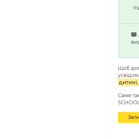
пі
📖
вид
Щоб дом
усвідом
дитині,
Саме так
SCHOOL
Запи