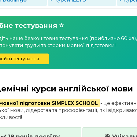
бне тестування ⭐
іть наше безкоштовне тестування (приблизно 60 хв)
понувати групи та строки мовної підготовки!
ойти тестування
емічні курси англійської мови
мовної підготовки SIMPLEX SCHOOL
- це ефективн
ької мови, лідерства та профорієнтації, які відкрива
жливості!
✔️ 18 років досвіду
🎯 Унікаль