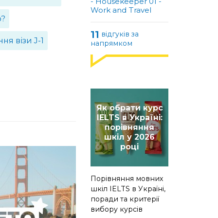
- Housekeeper 01 -
черга, моторошно
Work and Travel
нервувала, підійшла
ю?
до вікна і забула про
все.
11
відгуків за
ня візи J-1
напрямком
Як обрати курс
IELTS в Україні:
порівняння
шкіл у 2026
році
Порівняння мовних
шкіл IELTS в Україні,
поради та критерії
вибору курсів