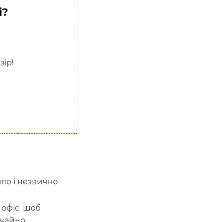
і?
зір!
ло і незвично
 офіс, щоб
ичайно