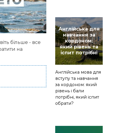
Англійська для
навчання за
кордоном:
іть більше - все
який рівень та
ратити на
іспит потрібні
Англійська мова для
вступу та навчання
за кордоном: який
рівень і бали
потрібні, який іспит
обрати?