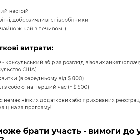
ий настрій
ітні, доброзичливі співробітники
ичайно ж, чай з печивом :)
кові витрати:
0 - консульський збір за розгляд візових анкет (оплач
сульство США)
квитки (в середньому від $ 800)
і з собою, на перший час (~ $ 500)
нас немає ніяких додаткових або прихованих реєстрац
на ціна за програму!
може брати участь - вимоги до 
?