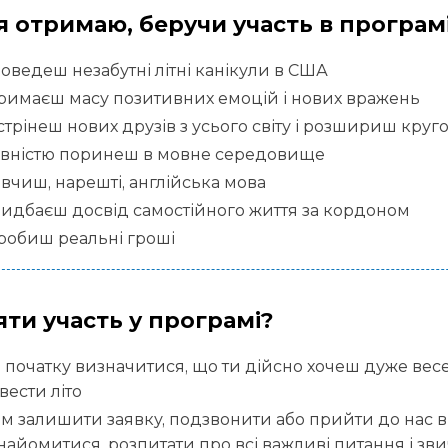
я отримаю, беручи участь в програм
оведеш незабутні літні канікули в США
римаєш масу позитивних емоцій і нових вражень
стрінеш нових друзів з усього світу і розшириш круго
вністю поринеш в мовне середовище
вчиш, нарешті, англійська мова
идбаєш досвід самостійного життя за кордоном
робиш реальні гроші
яти участь у програмі?
 початку визначитися, що ти дійсно хочеш дуже весе
вести літо
ім залишити заявку, подзвонити або прийти до нас в
найомитися, розпитати про всі важливі питання і зв