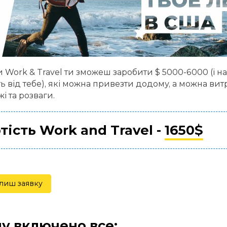
 Work & Travel ти зможеш заробити $ 5000-6000 (і нав
ь від тебе), які можна привезти додому, а можна вит
і та розваги.
тість Work and Travel -
1650$
лиш заявку
ну включено все: