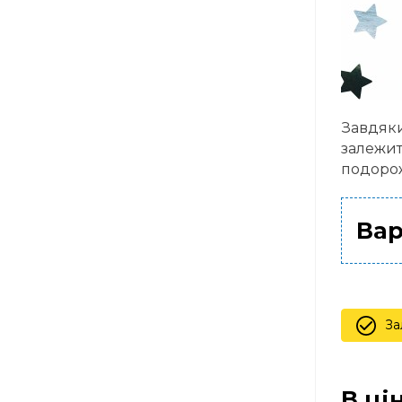
Завдяки
залежит
подорож
Вар
За
В ці