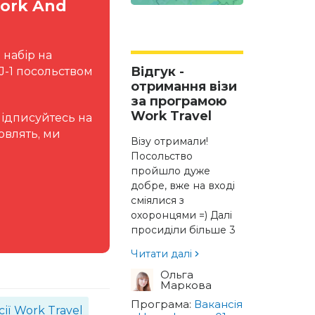
ork And
 набір на
Відгук -
 J-1 посольством
отримання візи
за програмою
Work Travel
Підписуйтесь на
овлять, ми
Візу отримали!
Посольство
пройшло дуже
добре, вже на вході
сміялися з
охоронцями =) Далі
просиділи більше 3
годин в черзі,
Читати далі
спочатку була
паніка, потім
Ольга
Маркова
заспокоїлися і пили
чай. Коли підійшла
Програма:
Вакансія
ії Work Travel