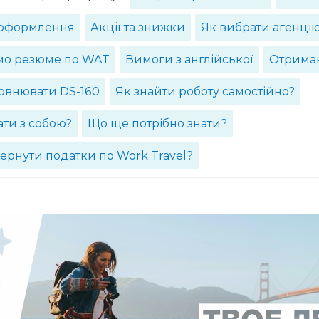
 оформлення
Акції та знижки
Як вибрати агенці
о резюме по WAT
Вимоги з англійської
Отриман
овнювати DS-160
Як знайти роботу самостійно?
ти з собою?
Що ще потрібно знати?
ернути податки по Work Travel?