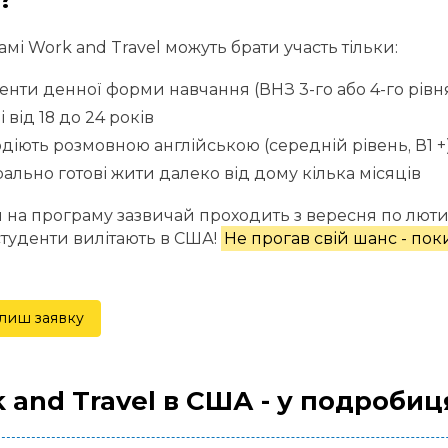
амі Work and Travel можуть брати участь тільки:
енти денної форми навчання (ВНЗ 3-го або 4-го рівн
і від 18 до 24 років
діють розмовною англійською (середній рівень, В1 +
рально готові жити далеко від дому кілька місяців
на програму зазвичай проходить з вересня по лютий,
студенти вилітають в США!
Не прогав свій шанс - пок
лиш заявку
 and Travel в США - у подробиц