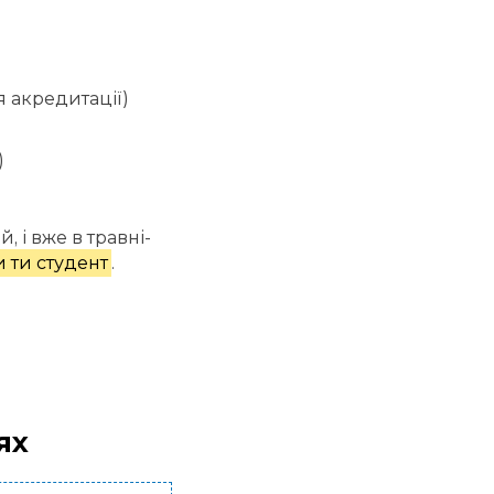
я акредитації)
)
 і вже в травні-
и ти студент
.
ях