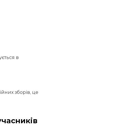
ується в
ійних зборів, це
учасників