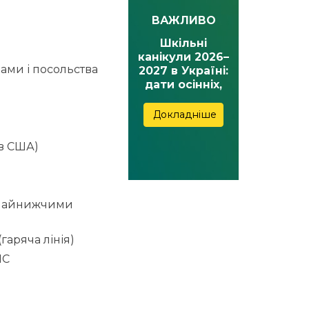
ВАЖЛИВО
Шкільні
канікули 2026–
ами і посольства
2027 в Україні:
дати осінніх,
зимових,
весняних та
Докладніше
літніх канікул
 в США)
а найнижчими
гаряча лінія)
IC