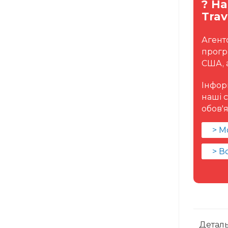
? Н
Trav
Агент
програ
США, 
Інфор
наші 
обов'
> М
> В
Деталь