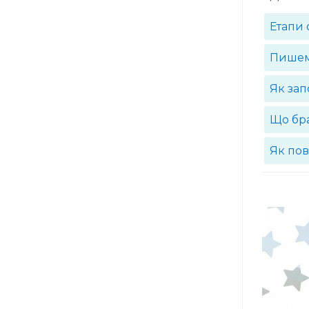
Етапи
Пишем
Як зап
Що бра
Як пов