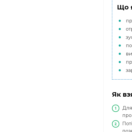
Що 
пр
от
зу
по
ви
пр
за
Як вз
Для
про
Пот
поз