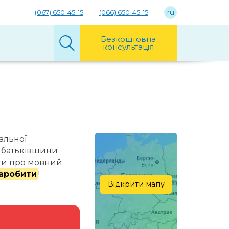
ru
(067) 650-45-15
(066) 650-45-15
Безкоштовна
консультація
альної
у батьківщини
ути про мовний
аробити
!
Відкрити мапу