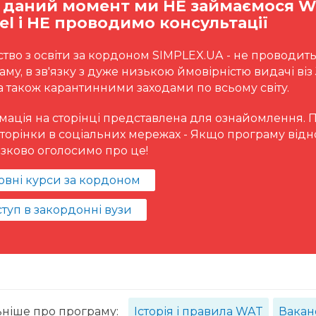
а даний момент ми НЕ займаємося W
el і НЕ проводимо консультації
ство з освіти за кордоном SIMPLEX.UA - не проводить
му, в зв'язку з дуже низькою ймовірністю видачі віз
а також карантинними заходами по всьому світу.
мація на сторінці представлена для ознайомлення. 
сторінки в соціальних мережах - Якщо програму відн
язково оголосимо про це!
овні курси за кордоном
ступ в закордонні вузи
ніше про програму:
Історія і правила WAT
Ваканс