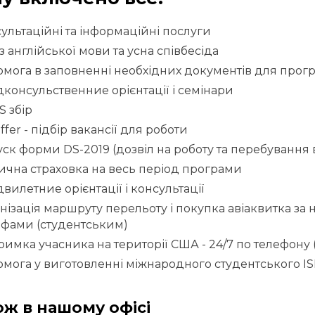
ультаційні та інформаційні послуги
 з англійської мови та усна співбесіда
мога в заповненні необхідних документів для прогр
консульственние орієнтації і семінари
S збір
offer - підбір вакансії для роботи
ск форми DS-2019 (дозвіл на роботу та перебування
чна страховка на весь період програми
вилетние орієнтації і консультації
нізація маршруту перельоту і покупка авіаквитка з
фами (студентським)
римка учасника на території США - 24/7 по телефону (
мога у виготовленні міжнародного студентського IS
ож в нашому офісі