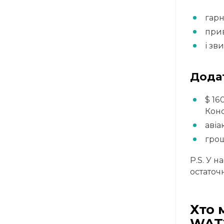
гарн
прив
і зв
Додат
$ 16
Кон
авіа
грош
P.S. У 
остаточ
Хто 
WAT