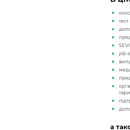
конс
тест
допо
пред
SEVI
job 
випу
меди
пред
орга
тари
підт
допо
а так