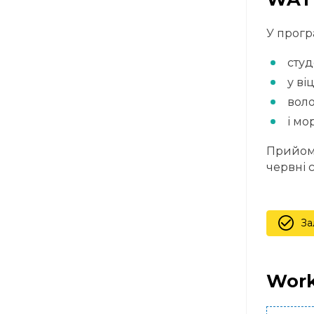
У прогр
студ
у віц
воло
і мо
Прийом 
червні 
За
Work