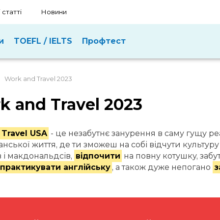
 статті
Новини
и
TOEFL / IELTS
Профтест
Work and Travel 2023
k and Travel 2023
 Travel USA
- це незабутнє занурення в саму гущу ре
нської життя, де ти зможеш на собі відчути культур
 і макдональдсів,
відпочити
на повну котушку, заб
практикувати англійську
, а також дуже непогано
з