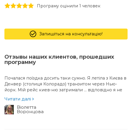
1 stars
2 stars
3 stars
4 stars
5 stars
Програму оцінили 1 человек
Запишіться на консультацію!
Отзывы наших клиентов, прошедших
программу
Почалася поїздка досить таки сумно. Я летіла з Києва в
Денвер (столиця Колорадо) транзитом через Нью-
йорк. Мій рейс киев-ню затримали ... відповідно я не
встигла на рейс ню-Денвер ...
Читати далі
Віолетта
Воронцова