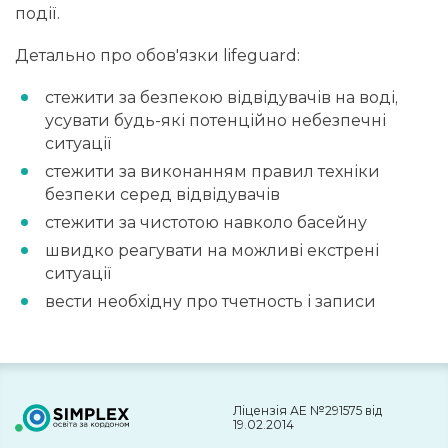
події.
Детально про обов'язки lifeguard:
стежити за безпекою відвідувачів на воді,
усувати будь-які потенційно небезпечні
ситуації
стежити за виконанням правил техніки
безпеки серед відвідувачів
стежити за чистотою навколо басейну
швидко реагувати на можливі екстрені
ситуації
вести необхідну про тчетность і записи
Ліцензія АЕ №291575 від
19.02.2014