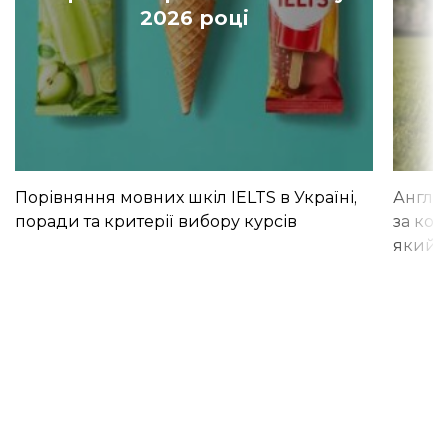
2026 році
Порівняння мовних шкіл IELTS в Україні,
Англій
поради та критерії вибору курсів
за кор
який і