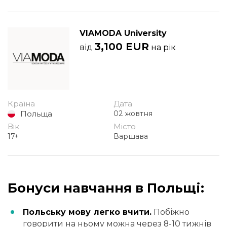
VIAMODA University
3,100 EUR
від
на рік
Країна
Дата
Польща
02 жовтня
Вік
Місто
17+
Варшава
Бонуси навчання в Польщі:
Польську мову легко вчити.
Побіжно
говорити на ньому можна через 8-10 тижнів