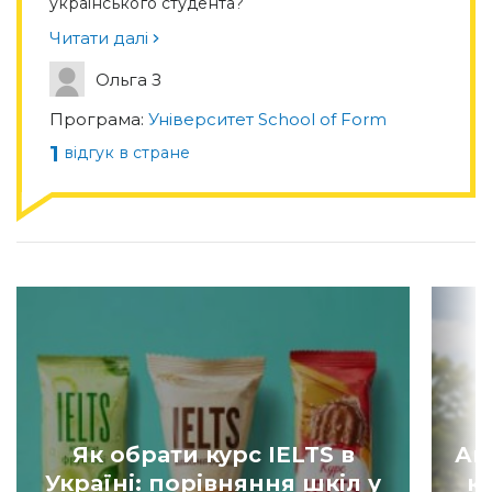
українського студента?
Читати далі
Ольга З
Програма:
Університет School of Form
1
відгук в стране
Як обрати курс IELTS в
Ан
Україні: порівняння шкіл у
к