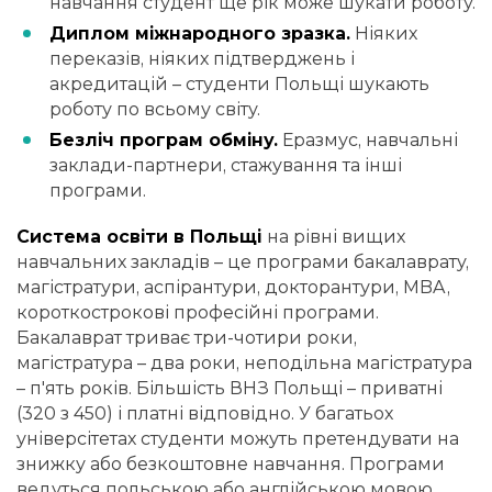
навчання студент ще рік може шукати роботу.
Диплом міжнародного зразка.
Ніяких
переказів, ніяких підтверджень і
акредитацій – студенти Польщі шукають
роботу по всьому світу.
Безліч програм обміну.
Еразмус, навчальні
заклади-партнери, стажування та інші
програми.
Система освіти в Польщі
на рівні вищих
навчальних закладів – це програми бакалаврату,
магістратури, аспірантури, докторантури, MBA,
короткострокові професійні програми.
Бакалаврат триває три-чотири роки,
магістратура – два роки, неподільна магістратура
– п'ять років. Більшість ВНЗ Польщі – приватні
(320 з 450) і платні відповідно. У багатьох
універсітетах студенти можуть претендувати на
знижку або безкоштовне навчання. Програми
ведуться польською або англійською мовою.