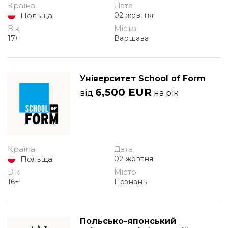
Країна
Дата
Польща
02 жовтня
Вік
Місто
17+
Варшава
Університет School of Form
6,500 EUR
від
на рік
Країна
Дата
Польща
02 жовтня
Вік
Місто
16+
Познань
Польсько-японський