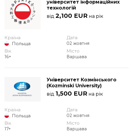
університет інформаційних
технологій
2,100 EUR
від
на рік
Країна
Дата
Польща
02 жовтня
Вік
Місто
16+
Варшава
Університет Козмінського
(Kozminski University)
1,500 EUR
від
на рік
Країна
Дата
Польща
02 жовтня
Вік
Місто
17+
Варшава