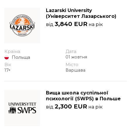
Lazarski University
(Університет Лазарського)
3,840 EUR
від
на рік
Країна
Дата
Польща
01 жовтня
Вік
Місто
17+
Варшава
Вища школа суспільної
психології (SWPS) в Польше
2,300 EUR
від
на рік