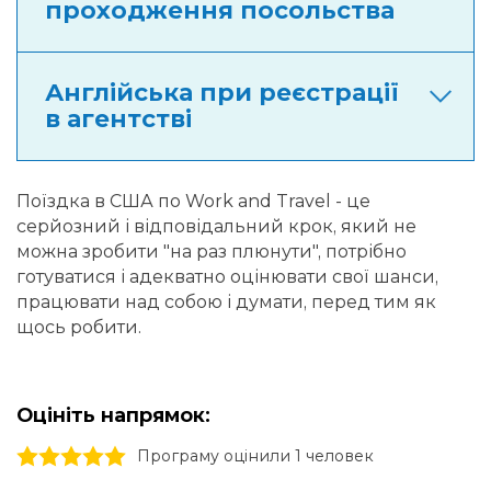
проходження посольства
Англійська при реєстрації
в агентстві
Поїздка в США по Work and Travel - це
серйозний і відповідальний крок, який не
можна зробити "на раз плюнути", потрібно
готуватися і адекватно оцінювати свої шанси,
працювати над собою і думати, перед тим як
щось робити.
Оцініть напрямок:
1 stars
2 stars
3 stars
4 stars
5 stars
Програму оцінили 1 человек