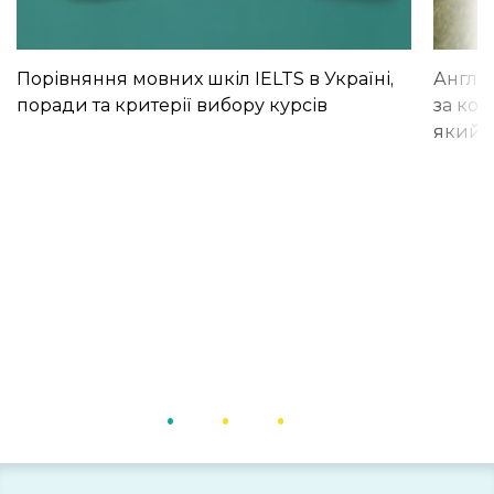
Порівняння мовних шкіл IELTS в Україні,
Англій
поради та критерії вибору курсів
за кор
який і