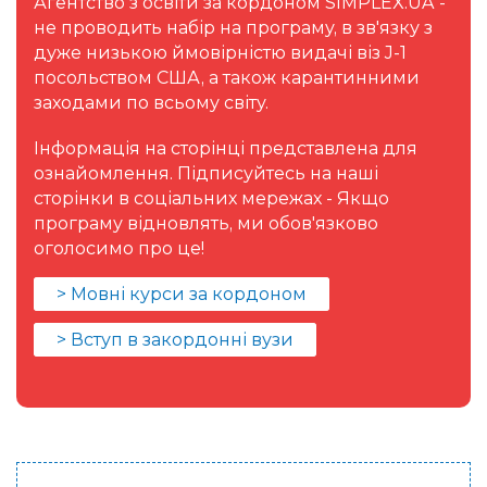
Агентство з освіти за кордоном SIMPLEX.UA -
не проводить набір на програму, в зв'язку з
дуже низькою ймовірністю видачі віз J-1
посольством США, а також карантинними
заходами по всьому світу.
Інформація на сторінці представлена для
ознайомлення. Підписуйтесь на наші
сторінки в соціальних мережах - Якщо
програму відновлять, ми обов'язково
оголосимо про це!
> Мовні курси за кордоном
> Вступ в закордонні вузи