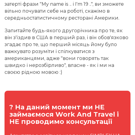
затерті фрази "My name is .. і I'm 19 ..", ви зможете
вільно почувати себе на роботі, скажімо в
середньостатистичному ресторані Америки.
Запитайте будь-якого другорічника про те, як
він з'їздив в США в перший раз, і він обов'язково
згадає про те, що перший місяць йому було
важкувато розуміти і спілкуватися з
американцями, адже "вони говорять так
швидко і нерозбірливо", власне - як і ми на
своєю рідною мовою :)
? На даний момент ми НЕ
займаємося Work And Travel і
НЕ проводимо консультації