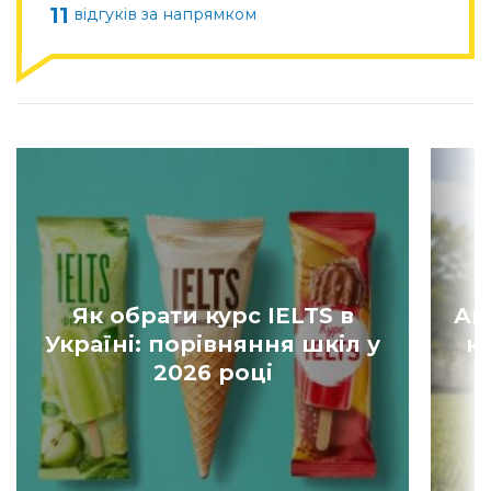
11
відгуків за напрямком
Як обрати курс IELTS в
Ан
Україні: порівняння шкіл у
к
2026 році