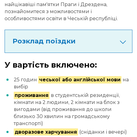
найцікавіші пам'ятки Праги і Дрездена,
познайомитеся з можливостями і
особливостями освіти в Чеській республіці.
Розклад поїздки
У вартість включено:
25 годин
чеської або англійської мови
на
вибір
проживання
в студентській резиденції,
кімнати на 2 людини, 2 кімнати на блок з
вигодами (від проживання до школи
близько 30 хвилин на громадському
транспорті)
дворазове харчування
(сніданки і вечері)