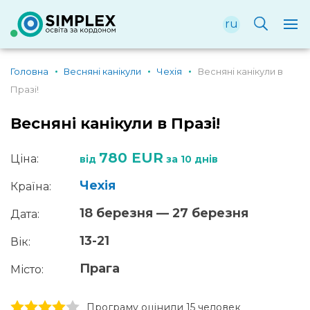
ru
Головна
Весняні канікули
Чехія
Весняні канікули в
Празі!
Весняні канікули в Празі!
780 EUR
Ціна:
від
за 10 днів
Чехія
Країна:
18 березня — 27 березня
Дата:
13-21
Вік:
Прага
Місто:
1 stars
2 stars
3 stars
4 stars
5 stars
Програму оцінили 15 человек