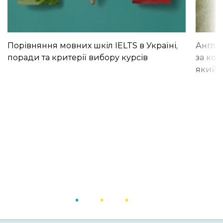
Порівняння мовних шкіл IELTS в Україні,
Англій
поради та критерії вибору курсів
за кор
який і