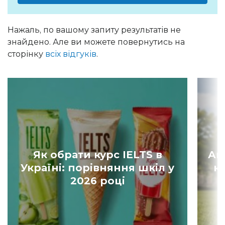
Нажаль, по вашому запиту результатів не
знайдено. Але ви можете повернутись на
сторінку
всіх відгуків
.
Як обрати курс IELTS в
Ан
Україні: порівняння шкіл у
к
2026 році