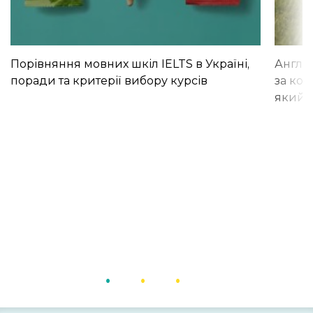
Порівняння мовних шкіл IELTS в Україні,
Англій
поради та критерії вибору курсів
за кор
який і