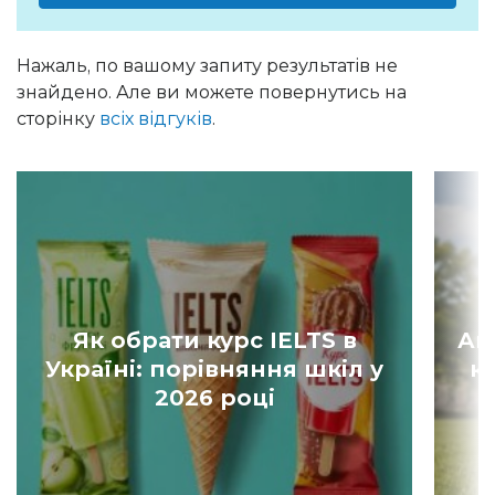
Нажаль, по вашому запиту результатів не
знайдено. Але ви можете повернутись на
сторінку
всіх відгуків
.
Як обрати курс IELTS в
Ан
Україні: порівняння шкіл у
к
2026 році