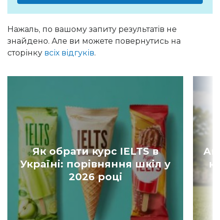
Нажаль, по вашому запиту результатів не
знайдено. Але ви можете повернутись на
сторінку
всіх відгуків
.
Як обрати курс IELTS в
Ан
Україні: порівняння шкіл у
к
2026 році