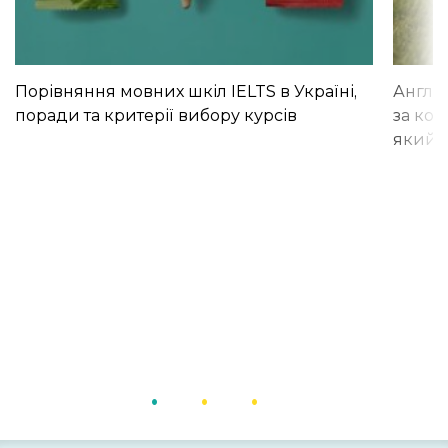
Порівняння мовних шкіл IELTS в Україні,
Англій
поради та критерії вибору курсів
за кор
який і