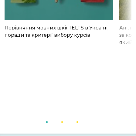
Порівняння мовних шкіл IELTS в Україні,
Англій
поради та критерії вибору курсів
за кор
який і