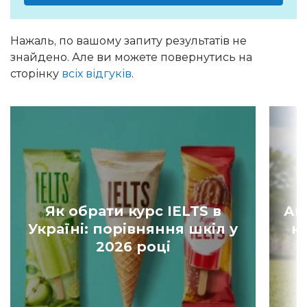
Нажаль, по вашому запиту результатів не
знайдено. Але ви можете повернутись на
сторінку
всіх відгуків
.
Як обрати курс IELTS в
Ан
Україні: порівняння шкіл у
к
2026 році