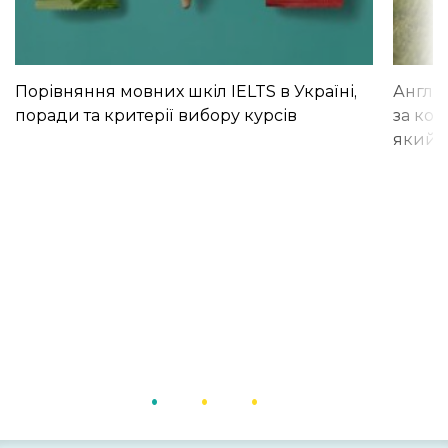
Порівняння мовних шкіл IELTS в Україні,
Англій
поради та критерії вибору курсів
за кор
який і