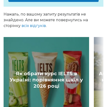
Нажаль, по вашому запиту результатів не
знайдено. Але ви можете повернутись на
сторінку
всіх відгуків
.
Як обрати курс IELTS в
Ан
Україні: порівняння шкіл у
к
2026 році