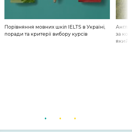
Порівняння мовних шкіл IELTS в Україні,
Англій
поради та критерії вибору курсів
за кор
який і