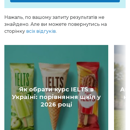
Нажаль, по вашому запиту результатів не
знайдено. Але ви можете повернутись на
сторінку
всіх відгуків
.
Як обрати курс IELTS в
Ан
Україні: порівняння шкіл у
к
2026 році