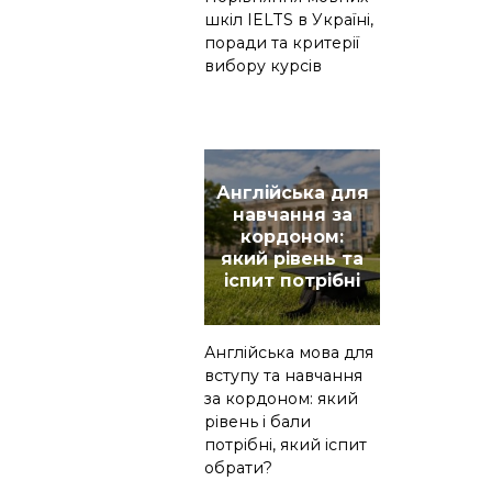
шкіл IELTS в Україні,
поради та критерії
вибору курсів
Англійська для
навчання за
кордоном:
який рівень та
іспит потрібні
Англійська мова для
вступу та навчання
за кордоном: який
рівень і бали
потрібні, який іспит
обрати?