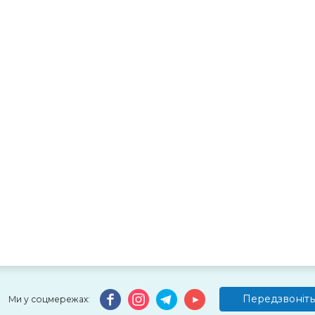
Передзвоніть
Ми у соцмережах: