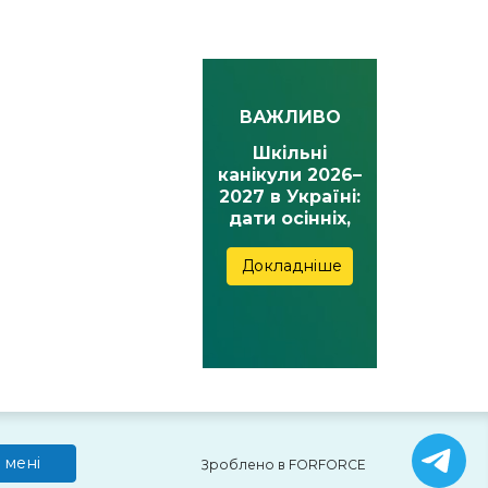
ВАЖЛИВО
Шкільні
канікули 2026–
2027 в Україні:
дати осінніх,
зимових,
весняних та
Докладніше
літніх канікул
 мені
Зроблено в FORFORCE