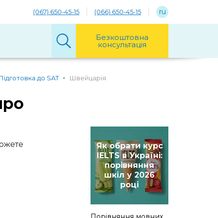
ru
(067) 650-45-15
(066) 650-45-15
Безкоштовна
консультація
Підготовка до SAT
Швейцарія
про
можете
Як обрати курс
IELTS в Україні:
порівняння
шкіл у 2026
році
Порівняння мовних