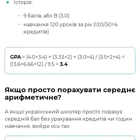
Історія:
9 балів, або B (3.0)
навчання 120 уроків за рік (120/30=4
кредитів)
GPA
= (4.0×3.4) + (3.33×2) + (3.0×4) / (3.5+2+4) =
(13.6+6.66+12) / 9.5 =
3.4
Якщо просто порахувати середнє
арифметичне?
А якщо український школяр просто порахує
середній бал без урахування кредитів чи годин
навчання, вийде ось так: