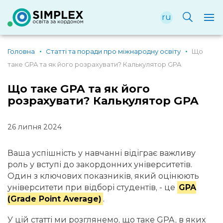
ru
Головна
Статті та поради про міжнародну освіту
Що
таке GPA та як його розрахувати? Калькулятор GPA
Що таке GPA та як його
розрахувати? Калькулятор GPA
26 липня 2024
Ваша успішність у навчанні відіграє важливу
роль у вступі до закордонних університетів.
Один з ключових показників, який оцінюють
університети при відборі студентів, - це
GPA
(Grade Point Average)
.
У цій статті ми розглянемо, що таке GPA, в яких