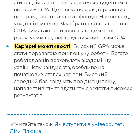
стипендій та грантів надаються студентам з
високим GPA. Це стосується як державних
програм, так і приватних фондів. Наприклад,
урядові стипендії Фулбрайта для навчання в
США вимагають високого академічного
рівня, який підтверджується високим GPA.
Кар'єрні можливості
. Високий GPA може
стати перевагою при пошуку роботи. Багато
роботодавців враховують академічну
успішність кандидата, особливо на
початкових етапах кар'єри. Високий
середній бал свідчить про дисципліну,
наполегливість та здатність досягати високих
результатів.
✅ Читайте також:
Як вступити в університети
Ліги Плюща