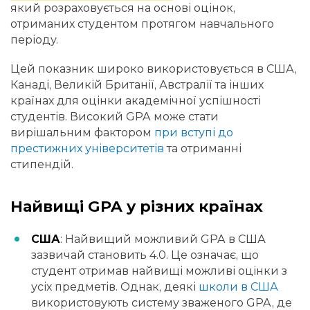
який розраховується на основі оцінок,
отриманих студентом протягом навчального
періоду.
Цей показник широко використовується в США,
Канаді, Великій Британії, Австралії та інших
країнах для оцінки академічної успішності
студентів. Високий GPA може стати
вирішальним фактором
при вступі до
престижних університетів
та отриманні
стипендій.
Найвищі GPA у різних країнах
США
: Найвищий можливий GPA в США
зазвичай становить 4.0. Це означає, що
студент отримав найвищі можливі оцінки з
усіх предметів. Однак, деякі
школи в США
використовують систему зваженого GPA, де