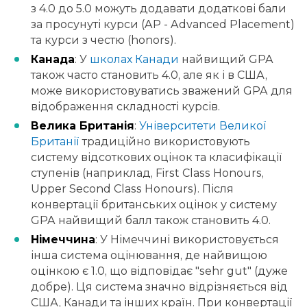
з 4.0 до 5.0 можуть додавати додаткові бали
за просунуті курси (AP - Advanced Placement)
та курси з честю (honors).
Канада
: У
школах Канади
найвищий GPA
також часто становить 4.0, але як і в США,
може використовуватись зважений GPA для
відображення складності курсів.
Велика Британія
:
Університети Великої
Британії
традиційно використовують
систему відсоткових оцінок та класифікації
ступенів (наприклад, First Class Honours,
Upper Second Class Honours). Після
конвертації британських оцінок у систему
GPA найвищий балл також становить 4.0.
Німеччина
: У Німеччині використовується
інша система оцінювання, де найвищою
оцінкою є 1.0, що відповідає "sehr gut" (дуже
добре). Ця система значно відрізняється від
США, Канади та інших країн. При конвертації