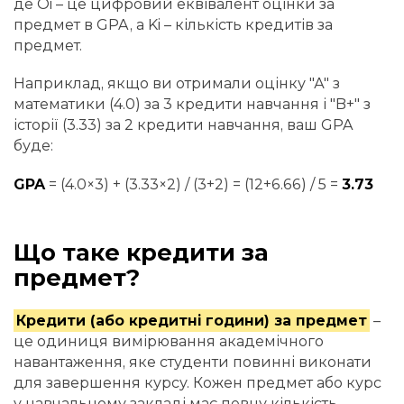
де Oi – це цифровий еквівалент оцінки за
предмет в GPA, а Ki – кількість кредитів за
предмет.
Наприклад, якщо ви отримали оцінку "А" з
математики (4.0) за 3 кредити навчання і "B+" з
історії (3.33) за 2 кредити навчання, ваш GPA
буде:
GPA
= (4.0×3) + (3.33×2) / (3+2) = (12+6.66) / 5 =
3.73
Що таке кредити за
предмет?
Кредити (або кредитні години) за предмет
–
це одиниця вимірювання академічного
навантаження, яке студенти повинні виконати
для завершення курсу. Кожен предмет або курс
у навчальному закладі має певну кількість