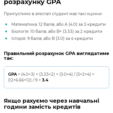
розрахунку GPA
Припустимо в атестаті студент має такі оцінки:
Математика: 12 балів, або A (4.0) за 3 кредити
Біологія: 10 балів, або B+ (3.33) за 2 кредити
Історія: 9 балів, або B (3.0) за 4 кредити
Правильний розрахунок GPA виглядатиме
так:
GPA
= (4.0×3) + (3.33×2) + (3.0×4) / (3+2+4) =
(12+6.66+12) / 9 =
3.4
Якщо рахуємо через навчальні
години замість кредитів