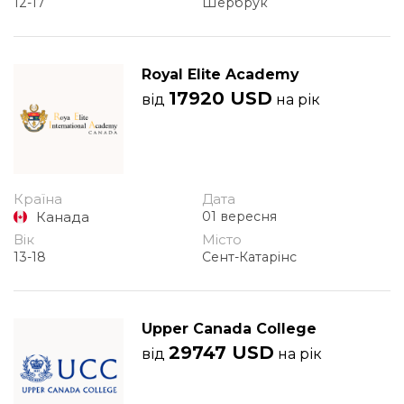
12-17
Шербрук
Royal Elite Academy
17920 USD
від
на рік
Країна
Дата
Канада
01 вересня
Вік
Місто
13-18
Сент-Катарінс
Upper Canada College
29747 USD
від
на рік