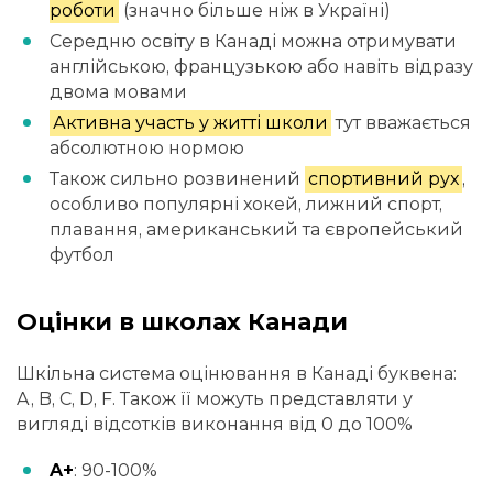
роботи
(значно більше ніж в Україні)
Середню освіту в Канаді можна отримувати
англійською, французькою або навіть відразу
двома мовами
Активна участь у житті школи
тут вважається
абсолютною нормою
Також сильно розвинений
спортивний рух
,
особливо популярні хокей, лижний спорт,
плавання, американський та європейський
футбол
Оцінки в школах Канади
Шкільна система оцінювання в Канаді буквена:
A, B, C, D, F. Також її можуть представляти у
вигляді відсотків виконання від 0 до 100%
A+
: 90-100%