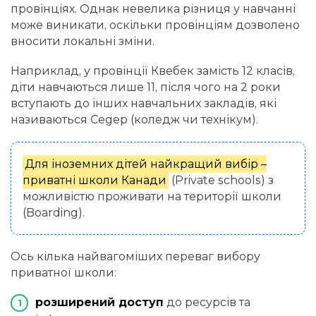
провінціях. Однак невелика різниця у навчанні
може виникати, оскільки провінціям дозволено
вносити локальні зміни.
Наприклад, у провінції Квебек замість 12 класів,
діти навчаються лише 11, після чого на 2 роки
вступають до інших навчальних закладів, які
називаються Cegep (коледж чи технікум).
Для іноземних дітей найкращий вибір –
приватні школи Канади
(Private schools) з
можливістю проживати на території школи
(Boarding).
Ось кілька найвагоміших переваг вибору
приватної школи:
розширений доступ
до ресурсів та