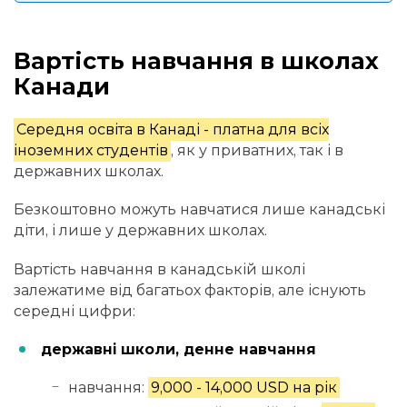
Вартість навчання в школах
Канади
Середня освіта в Канаді - платна для всіх
іноземних студентів
, як у приватних, так і в
державних школах.
Безкоштовно можуть навчатися лише канадські
діти, і лише у державних школах.
Вартість навчання в канадській школі
залежатиме від багатьох факторів, але існують
середні цифри:
державні школи, денне навчання
навчання:
9,000 - 14,000 USD на рік