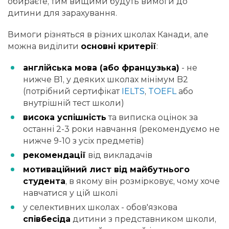
обираєте, тим вищими будуть вимоги до
дитини для зарахування.
Вимоги різняться в різних школах Канади, але
можна виділити
основні критерії
:
англійська мова (або французька)
- не
нижче B1, у деяких школах мінімум B2
(потрібний сертифікат
IELTS
,
TOEFL
або
внутрішній тест школи)
висока успішність
та виписка оцінок за
останні 2-3 роки навчання (рекомендуємо не
нижче 9-10 з усіх предметів)
рекомендації
від викладачів
мотиваційний лист від майбутнього
студента
, в якому він розмірковує, чому хоче
навчатися у цій школі
у селективних школах - обов'язкова
співбесіда
дитини з представником школи,