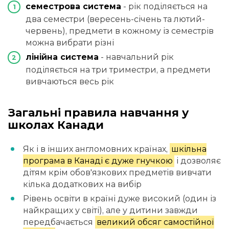
семестрова система
- рік поділяється на
два семестри (вересень-січень та лютий-
червень), предмети в кожному із семестрів
можна вибрати різні
лінійна система
- навчальний рік
поділяється на три триместри, а предмети
вивчаються весь рік
Загальні правила навчання у
школах Канади
Як і в інших англомовних країнах,
шкільна
програма в Канаді є дуже гнучкою
і дозволяє
дітям крім обов'язкових предметів вивчати
кілька додаткових на вибір
Рівень освіти в країні дуже високий (один із
найкращих у світі), але у дитини завжди
передбачається
великий обсяг самостійної