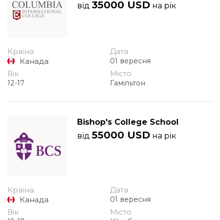
35000 USD
від
на рік
Країна
Дата
Канада
01 вересня
Вік
Місто
12-17
Гамільтон
Bishop's College School
55000 USD
від
на рік
Країна
Дата
Канада
01 вересня
Вік
Місто