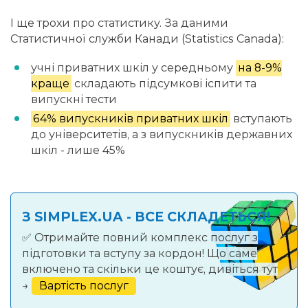
І ще трохи про статистику. За даними
Статистичної служби Канади (Statistics Canada):
учні приватних шкіл у середньому
на 8-9%
краще
складають підсумкові іспити та
випускні тести
64% випускників приватних шкіл
вступають
до університетів, а з випускників державних
шкіл - лише 45%
З SIMPLEX.UA - ВСЕ СКЛАДЕТЬСЯ!
✅ Отримайте повний комплекс послуг з
підготовки та вступу за кордон! Що саме
включено та скільки це коштує, дивіться тут
→
Вартість послуг