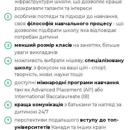
інфраструктури школи, що дозволяє краще
розкривати таланти та інтереси
особливі погляди та підходи до навчання,
своя
філософія навчального процесу
- що
дозволяє підібрати школу, яка відповідає
потребам дитини
менший розмір класів
на заняттях, більше
уваги викладачів
можливість вибрати нішеву,
спеціалізовану
школу
, з фокусом на ваші цілі - спорт,
творчість, мови, науки тощо
доступні
міжнародні програми навчання
,
такі як Advanced Placement (AP) або
International Baccalaureate (IB)
краща комунікація
з батьками та нагляд за
дитиною 24/7
перспективи подальшого
вступу до топ-
університетів
Канади та інших країн