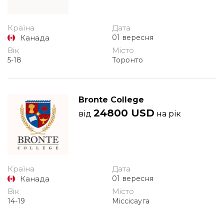
Країна
Дата
Канада
01 вересня
Вік
Місто
5-18
Торонто
Bronte College
24800 USD
від
на рік
Країна
Дата
Канада
01 вересня
Вік
Місто
14-19
Міссісауга