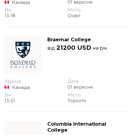
Канада
01 вересня
Вік
Місто
13-18
Оквіл
Braemar College
21200 USD
від
на рік
Країна
Дата
Канада
01 вересня
Вік
Місто
13-21
Торонто
Columbia International
College