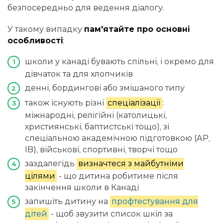
безпосередньо для ведення діалогу.
У такому випадку
пам'ятайте про основні
особливості
:
школи у канаді бувають спільні, і окремо для
дівчаток та для хлопчиків
денні, бордингові або змішаного типу
також існують різні
спеціалізації
:
міжнародні, релігійні (католицькі,
християнські, баптистські тощо), зі
спеціальною академічною підготовкою (AP,
IB), військові, спортивні, творчі тощо
заздалегідь
визначтеся з майбутніми
цілями
- що дитина робитиме після
закінчення школи в Канаді
запишіть дитину на
профтестування для
дітей
- щоб звузити список шкіл за