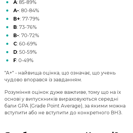
A
: 85-89%
A-
: 80-84%
B+
: 77-79%
B
: 73-76%
B-
: 70-72%
C
: 60-69%
D
: 50-59%
F
: 0-49%
"A+" - найвища оцінка, що означає, що учень
чудово впорався із завданням.
Розуміння оцінок дуже важливе, тому що на їх
основі у випускників вираховуються середні
бали GPA (Grade Point Average), за якими можна
вступити або не вступити до конкретного ВНЗ.