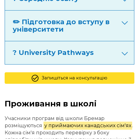
✏️ Підготовка до вступу в
університети
? University Pathways
Запишіться на консультацію
Проживання в школі
Учасники програм від школи Бремар
розміщуються
у приймаючих канадських сім'ях
.
Кожна сім'я проходить перевірку з боку