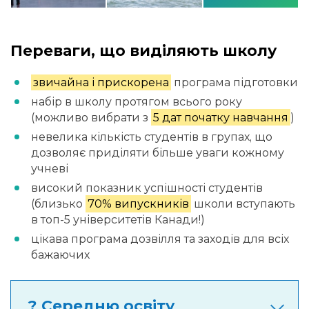
Переваги, що виділяють школу
звичайна і прискорена
програма підготовки
набір в школу протягом всього року
(можливо вибрати з
5 дат початку навчання
)
невелика кількість студентів в групах, що
дозволяє приділяти більше уваги кожному
учневі
високий показник успішності студентів
(близько
70% випускників
школи вступають
в топ-5 університетів Канади!)
цікава програма дозвілля та заходів для всіх
бажаючих
? Середню освіту