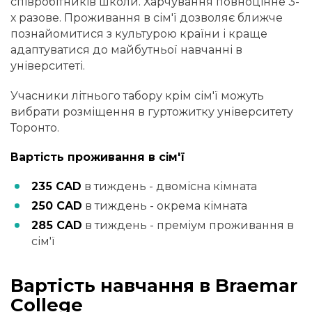
співробітників школи. Харчування повноцінне 3-
х разове. Проживання в сім'ї дозволяє ближче
познайомитися з культурою країни і краще
адаптуватися до майбутньої навчанні в
університеті.
Учасники літнього табору крім сім'ї можуть
вибрати розміщення в гуртожитку університету
Торонто.
Вартість проживання в сім'ї
235 CAD
в тиждень - двомісна кімната
250 CAD
в тиждень - окрема кімната
285 CAD
в тиждень - преміум проживання в
сім'ї
Вартість навчання в Braemar
College