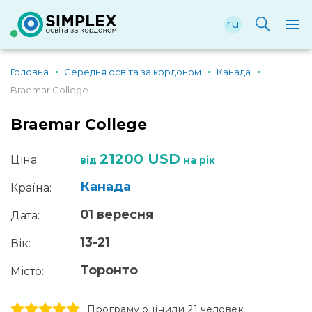
ru
Головна
Середня освіта за кордоном
Канада
Braemar College
Braemar College
21200 USD
Ціна:
від
на рік
Канада
Країна:
01 вересня
Дата:
13-21
Вік:
Торонто
Місто:
1 stars
2 stars
3 stars
4 stars
5 stars
Програму оцінили 21 человек