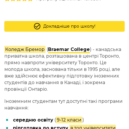
Докладніше про школу!
Коледж Бремор
(
Braemar College
) - канадська
приватна школа, розташована в центрі Торонто,
прямо навпроти університету Торонто. Це
молода школа, заснована тільки в 1995 році, але
вже здійснює ефективну підготовку іноземних
студентів до навчання в Канаді, і зокрема
провінції Онтаріо.
Іноземним студентам тут доступні такі програми
навчання:
середню освіту
(
9-12 класи
)
підготовка до вступу
в топ університети