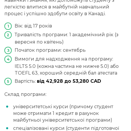
навички і знання, які допоможуть студенту з
легкістю влитися в майбутній навчальний
процес і успішно здобути освіту в Канаді.
Вік: від 17 років
Тривалість програми: 1 академічний рік (з
вересня по квітень)
Початок програми: сентябрь
Вимоги для надходження на програму:
IELTS 5.0 (кожна частина не нижче 5.0) або
TOEFL 63, хороший середній бал атестата
Вартість:
від 42,928 до 53,280 CAD
Склад програми:
університетські курси (причому студент
може отримати 1 кредит в рахунок
майбутньої університетської програми)
спеціалізовані курси (студенти підготовчої