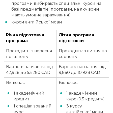
програми вибирають спеціальні курси на
базі предметів тієї програми, на яку вони
мають умовне зарахування)
курси англійської мови
Річна підготовча
Літня програма
програма
підготовки
Проходить: з вересня
Проходить: з липня по
по квітень
серпень
Вартість навчання: від
Вартість навчання: від
42,928 до 53,280 CAD
9,860 до 10,928 CAD
Включає:
Включає:
1 академічний
1 академічний
кредит
курс (0.5 кредиту)
1 спеціалізований
3 курсу
курс
англійської мови