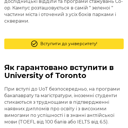
дослідницькі відділи та програми стажувань Co-
op. Кампус розташовується в самій " зеленої "
частини міста і оточений з усіх боків парками і
скверами.
Вступити до університету!
Як гарантовано вступити в
University of Toronto
При вступі до UoT безпосередньо, на програми
бакалаврату та магістратури, іноземні студенти
стикаються з труднощами в підтвердженні
наявних дипломів про освіту і з високими
вимогами по успішності і в знанні англійської
мови (TOEFL від 100 балів або IELTS від 6.5).