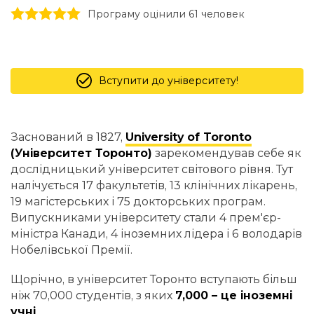
1 stars
2 stars
3 stars
4 stars
5 stars
Програму оцінили 61 человек
Вступити до університету!
Заснований в 1827,
University of Toronto
(Університет Торонто)
зарекомендував себе як
дослідницький університет світового рівня. Тут
налічується 17 факультетів, 13 клінічних лікарень,
19 магістерських і 75 докторських програм.
Випускниками університету стали 4 прем'єр-
міністра Канади, 4 іноземних лідера і 6 володарів
Нобелівської Премії.
Щорічно, в університет Торонто вступають більш
ніж 70,000 студентів, з яких
7,000 – це іноземні
учні
.