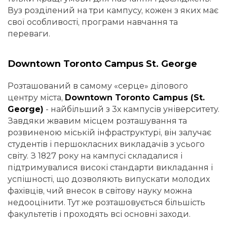
Вуз розділений на три кампусу, кожен з яких має
свої особливості, програми навчання та
переваги.
Downtown Toronto Campus St. George
Розташований в самому «серце» ділового
центру міста,
Downtown Toronto Campus (St.
George)
- найбільший з 3х кампусів університету.
Завдяки жвавим місцем розташування та
розвиненою міській інфраструктурі, він залучає
студентів і першокласних викладачів з усього
світу. З 1827 року на кампусі складалися і
підтримувалися високі стандарти викладання і
успішності, що дозволяють випускати молодих
фахівців, чий внесок в світову науку можна
недооцінити. Тут же розташовується більшість
факультетів і проходять всі основні заходи.