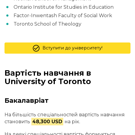
Ontario Institute for Studies in Education
Factor-Inwentash Faculty of Social Work
Toronto School of Theology
Вступити до університету!
Вартість навчання в
University of Toronto
Бакалавріат
На більшість спеціальностей вартість навчання
становить
48,300 USD
на рік.
На деякі спеціальності вартість формується