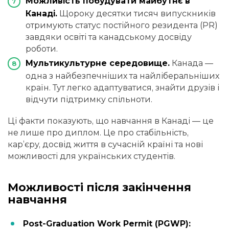
Можливість побудувати майбутнє в
Канаді.
Щороку десятки тисяч випускників
отримують статус постійного резидента (PR)
завдяки освіті та канадському досвіду
роботи.
Мультикультурне середовище.
Канада —
одна з найбезпечніших та найліберальніших
країн. Тут легко адаптуватися, знайти друзів і
відчути підтримку спільноти.
Ці факти показують, що навчання в Канаді — це
не лише про диплом. Це про стабільність,
кар’єру, досвід життя в сучасній країні та нові
можливості для українських студентів.
Можливості після закінчення
навчання
Post-Graduation Work Permit (PGWP):