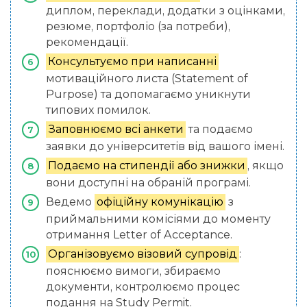
диплом, переклади, додатки з оцінками,
резюме, портфоліо (за потреби),
рекомендації.
Консультуємо при написанні
мотиваційного листа (Statement of
Purpose) та допомагаємо уникнути
типових помилок.
Заповнюємо всі анкети
та подаємо
заявки до університетів від вашого імені.
Подаємо на стипендії або знижки
, якщо
вони доступні на обраній програмі.
Ведемо
офіційну комунікацію
з
приймальними комісіями до моменту
отримання Letter of Acceptance.
Організовуємо візовий супровід
:
пояснюємо вимоги, збираємо
документи, контролюємо процес
подання на Study Permit.