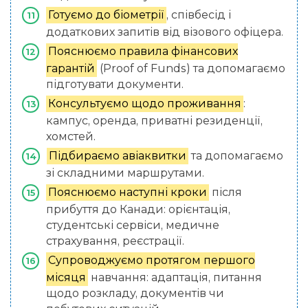
Готуємо до біометрії
, співбесід і
додаткових запитів від візового офіцера.
Пояснюємо правила фінансових
гарантій
(Proof of Funds) та допомагаємо
підготувати документи.
Консультуємо щодо проживання
:
кампус, оренда, приватні резиденції,
хомстей.
Підбираємо авіаквитки
та допомагаємо
зі складними маршрутами.
Пояснюємо наступні кроки
після
прибуття до Канади: орієнтація,
студентські сервіси, медичне
страхування, реєстрації.
Супроводжуємо протягом першого
місяця
навчання: адаптація, питання
щодо розкладу, документів чи