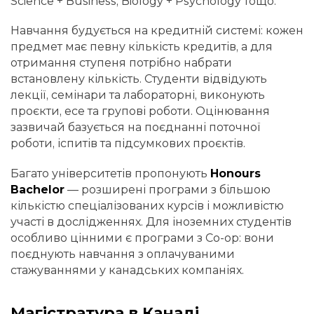
Science + Business, Biology + Psychology тощо.
Навчання будується на кредитній системі: кожен
предмет має певну кількість кредитів, а для
отримання ступеня потрібно набрати
встановлену кількість. Студенти відвідують
лекції, семінари та лабораторні, виконують
проєкти, есе та групові роботи. Оцінювання
зазвичай базується на поєднанні поточної
роботи, іспитів та підсумкових проєктів.
Багато університетів пропонують
Honours
Bachelor
— розширені програми з більшою
кількістю спеціалізованих курсів і можливістю
участі в дослідженнях. Для іноземних студентів
особливо цінними є програми з Co-op: вони
поєднують навчання з оплачуваними
стажуваннями у канадських компаніях.
Магістратура в Канаді