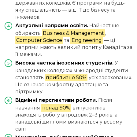
державних коледжів. Є програми на будь-
яку спеціальність — від ІТ до бізнесу та
інженерії.
Актуальні напрями освіти.
Найчастіше
обирають
Business & Management
,
Computer Science
та
Engineering
— ці
напрями мають великий попит у Канаді та за
її межами.
Висока частка іноземних студентів.
У
канадських коледжах міжнародні студенти
становлять
приблизно 50%
усіх зарахованих.
Це означає комфортну адаптацію та
підтримку.
Відмінні перспективи роботи.
Після
навчання
понад 90%
випускників
знаходять роботу впродовж 2–3 років, а
канадські дипломи визнаються у всьому
світі.