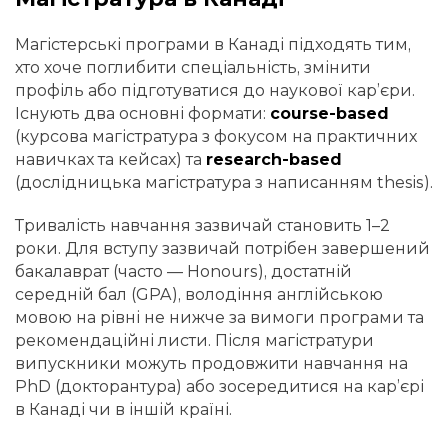
Магістерські програми в Канаді підходять тим,
хто хоче поглибити спеціальність, змінити
профіль або підготуватися до наукової кар’єри.
Існують два основні формати:
course-based
(курсова магістратура з фокусом на практичних
навичках та кейсах) та
research-based
(дослідницька магістратура з написанням thesis).
Тривалість навчання зазвичай становить 1–2
роки. Для вступу зазвичай потрібен завершений
бакалаврат (часто — Honours), достатній
середній бал (GPA), володіння англійською
мовою на рівні не нижче за вимоги програми та
рекомендаційні листи. Після магістратури
випускники можуть продовжити навчання на
PhD (докторантура) або зосередитися на кар’єрі
в Канаді чи в іншій країні.