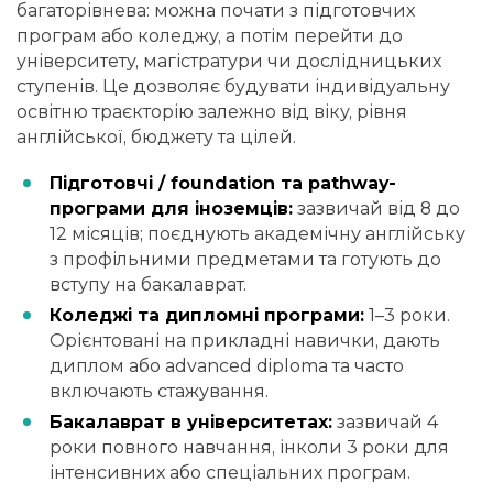
багаторівнева: можна почати з підготовчих
програм або коледжу, а потім перейти до
університету, магістратури чи дослідницьких
ступенів. Це дозволяє будувати індивідуальну
освітню траєкторію залежно від віку, рівня
англійської, бюджету та цілей.
Підготовчі / foundation та pathway-
програми для іноземців:
зазвичай від 8 до
12 місяців; поєднують академічну англійську
з профільними предметами та готують до
вступу на бакалаврат.
Коледжі та дипломні програми:
1–3 роки.
Орієнтовані на прикладні навички, дають
диплом або advanced diploma та часто
включають стажування.
Бакалаврат в університетах:
зазвичай 4
роки повного навчання, інколи 3 роки для
інтенсивних або спеціальних програм.