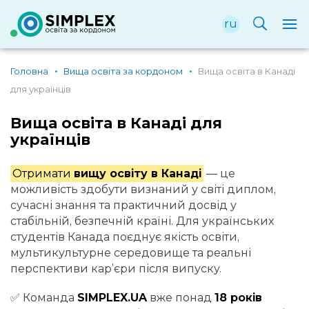
ru
Головна
Вища освіта за кордоном
Вища освіта в Канаді
для українців
Вища освіта в Канаді для
українців
Отримати
вищу освіту в Канаді
— це
можливість здобути визнаний у світі диплом,
сучасні знання та практичний досвід у
стабільній, безпечній країні. Для українських
студентів Канада поєднує якість освіти,
мультикультурне середовище та реальні
перспективи кар’єри після випуску.
✅ Команда
SIMPLEX.UA
вже понад
18 років