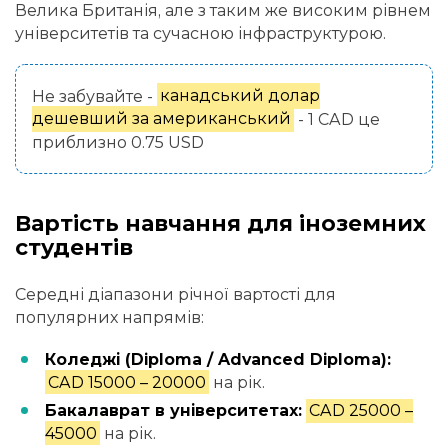
Велика Британія, але з таким же високим рівнем
університетів та сучасною інфраструктурою.
Не забувайте -
канадський долар
дешевший за американський
- 1 CAD це
приблизно 0.75 USD
Вартість навчання для іноземних
студентів
Середні діапазони річної вартості для
популярних напрямів:
Коледжі (Diploma / Advanced Diploma):
CAD 15000 – 20000
на рік.
Бакалаврат в університетах:
CAD 25000 –
45000
на рік.