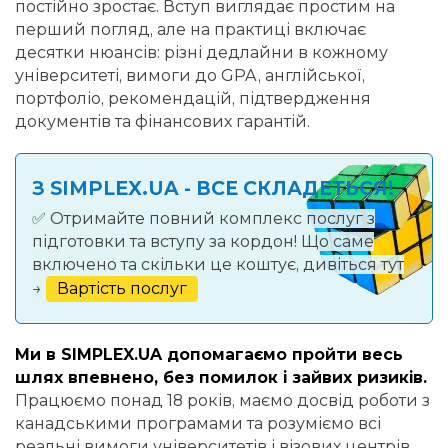
постійно зростає. Вступ виглядає простим на
перший погляд, але на практиці включає
десятки нюансів: різні дедлайни в кожному
університеті, вимоги до GPA, англійської,
портфоліо, рекомендацій, підтвердження
документів та фінансових гарантій.
З SIMPLEX.UA - ВСЕ СКЛАДЕТЬСЯ!
✅ Отримайте повний комплекс послуг з
підготовки та вступу за кордон! Що саме
включено та скільки це коштує, дивіться тут
→
Вартість послуг
Ми в SIMPLEX.UA допомагаємо пройти весь
шлях впевнено, без помилок і зайвих ризиків.
Працюємо понад 18 років, маємо досвід роботи з
канадськими програмами та розуміємо всі
реальні вимоги університетів і візових центрів.