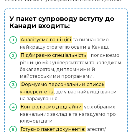
У пакет супроводу вступу до
Канади входить:
Аналізуємо ваші цілі
та визначаємо
найкращу стратегію освіти в Канаді.
Підбираємо спеціальність
і пояснюємо
різницю між університетом та коледжем,
бакалавратом, дипломними й
майстерськими програмами.
Формуємо персональний список
університетів
, де у вас найвищі шанси
на зарахування.
Контролюємо дедлайни
усіх обраних
навчальних закладів та нагадуємо про
ключові дати.
Готуємо пакет документів:
атестат/