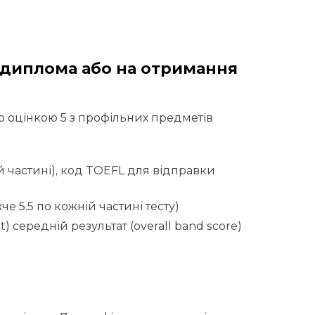
 диплома або на отримання
ю оцінкою 5 з профільних предметів
й частині), код TOEFL для відправки
е 5.5 по кожній частині тесту)
 середній результат (overall band score)