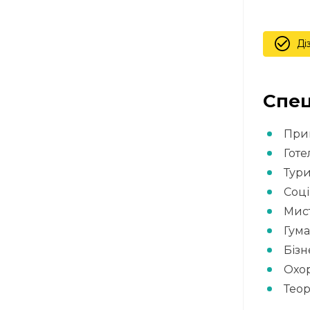
Ді
Спец
Прик
Готе
Тур
Соці
Мис
Гума
Бізн
Охо
Теор