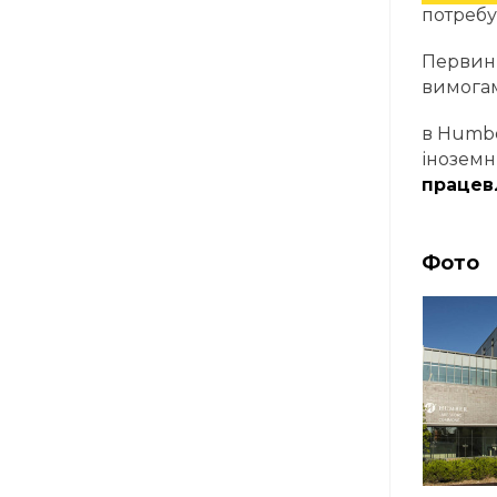
потребу 
Первинн
вимогам
в Humbe
іноземн
працев
Фото