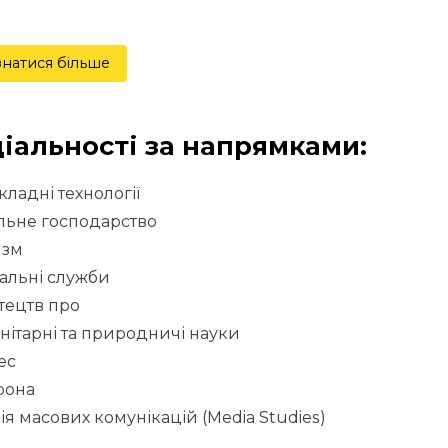
знатися більше
іальності за напрямками:
ладні технології
льне господарство
изм
альні служби
тецтв про
нітарні та природничі науки
ес
рона
ія масових комунікацій (Media Studies)