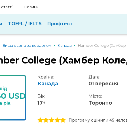
 статті
Новини
и
TOEFL / IELTS
Профтест
Вища освіта за кордоном
Канада
Humber College (Хамбер
ber College (Хамбер Кол
Країна:
Дата:
Канада
01 вересня
від
50 USD
Вік:
Місто:
17+
Торонто
а рік
1 stars
2 stars
3 stars
4 stars
5 stars
Програму оцінили 49 чело