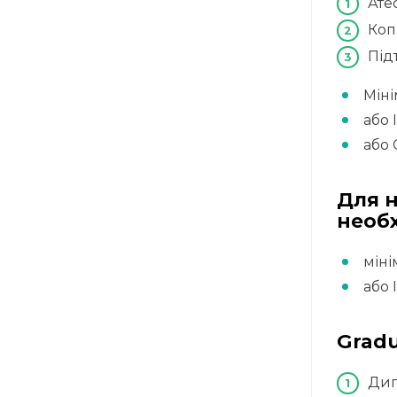
Ате
Коп
Під
Міні
або 
або 
Для н
необх
міні
або 
Gradu
Дип