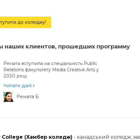
тупити до коледжу!
ы наших клиентов, прошедших программу
Рената вступила на спеціальність Public
Relations факультету Media Creative Arts у
2020 році.
Читати далі
Рената Б
 College
(Хамбер коледж)
- канадський коледж, зас