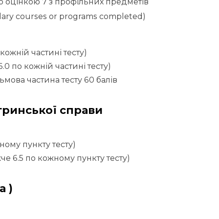
ою оцінкою 7 з профільних предметів
ary courses or programs completed)
кожній частині тесту)
.0 по кожній частині тесту)
сьмова частина тесту 60 балів
тринської справи
ному пункту тесту)
че 6.5 по кожному пункту тесту)
а )