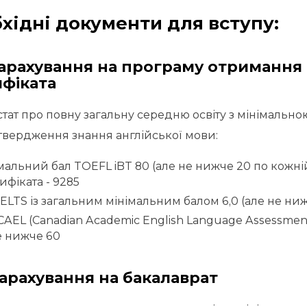
хідні документи для вступу:
зарахування на програму отримання
фіката
стат про повну загальну середню освіту з мінімально
твердження знання англійської мови:
мальний бал TOEFL iBT 80 (але не нижче 20 по кожні
ифіката - 9285
IELTS із загальним мінімальним балом 6,0 (але не нижч
CAEL (Canadian Academic English Language Assessment)
е нижче 60
арахування на бакалаврат