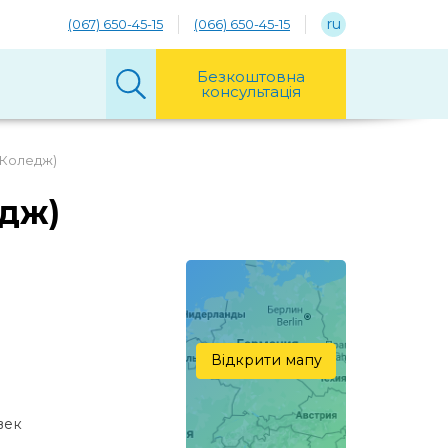
ru
(067) 650-45-15
(066) 650-45-15
Безкоштовна
консультація
 Коледж)
едж)
Відкрити мапу
век