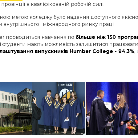
провінції в кваліфікованій робочій силі.
ою метою коледжу було надання доступного якісної п
 внутрішнього і міжнародного ринку праці.
r проводиться навчання по
більше ніж 150 програ
і студенти мають можливість залишитися працювати 
лаштування випускників Humber College - 94,3%
,