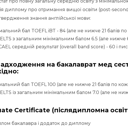
стат про повну загальну середню освіту з мінімальн
ія диплому про отримання вищої освіти (post-second
твердження знання англійської мови:
мальний бал TOEFL iBT - 84 (але не нижче 21 балів по 
IELTS з загальним мінімальним балом 6.5 (але нижче 6
CAEL середній результат (overall band score) - 60 і пи
адходження на бакалаврат мед сес
ідно:
мальний бал TOEFL 100 (але не нижче 21 балів по кож
IELTS із загальним мінімальним балом 7.0 (але не ниж
ate Certificate (післядипломна освіт
лом бакалавра і додаток до диплому