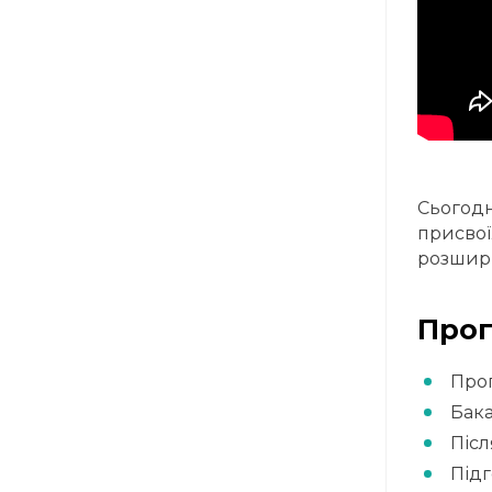
Сьогодн
присвої
розшири
Прог
Прог
Бака
Післ
Підг