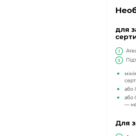
Необ
для 
серти
Ате
Під
міні
серт
або 
або 
— н
Для з