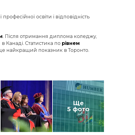
рофесійної освіти і відповідність
м
. Після отримання диплома коледжу,
в Канаді. Статистика по
рівнем
 це найкращий показник в Торонто.
Ще
5 фото