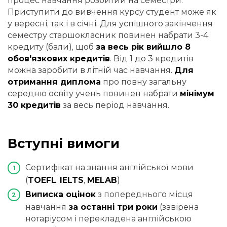
процес навчання розбитий на семестри.
Приступити до вивчення курсу студент може як
у вересні, так і в січні. Для успішного закінчення
семестру старшокласник повинен набрати 3-4
кредиту (бали), щоб
за весь рік вийшло 8
обов'язкових кредитів
. Від 1 до 3 кредитів
можна заробити в літній час навчання.
Для
отримання диплома
про повну загальну
середню освіту учень повинен набрати
мінімум
30 кредитів
за весь період навчання.
Вступні вимоги
Сертифікат на знання англійської мови
(
TOEFL
,
IELTS
,
MELAB
)
Виписка оцінок
з попереднього місця
навчання
за останні три роки
(завірена
нотаріусом і перекладена англійською