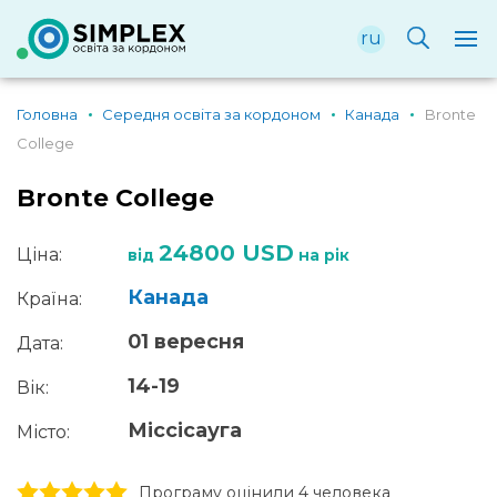
ru
Головна
Середня освіта за кордоном
Канада
Bronte
College
Bronte College
24800 USD
Ціна:
від
на рік
Канада
Країна:
01 вересня
Дата:
14-19
Вік:
Міссісауга
Місто:
1 stars
2 stars
3 stars
4 stars
5 stars
Програму оцінили 4 человекa