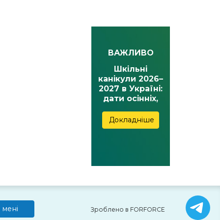
ВАЖЛИВО
Шкільні
канікули 2026–
2027 в Україні:
дати осінніх,
зимових,
весняних та
Докладніше
літніх канікул
 мені
Зроблено в FORFORCE