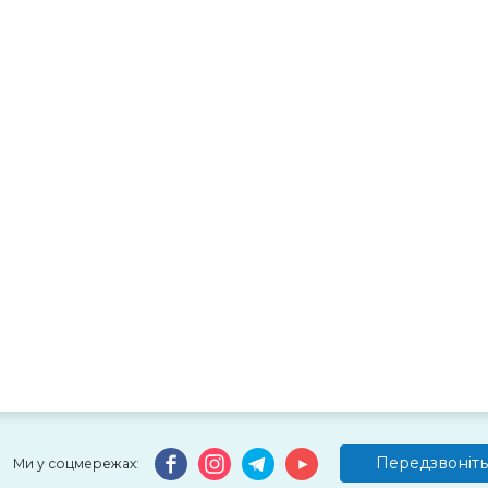
Передзвоніть
Ми у соцмережах: