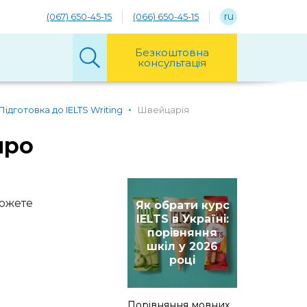
ru
(067) 650-45-15
(066) 650-45-15
Безкоштовна
консультація
Підготовка до IELTS Writing
Швейцарія
про
можете
Як обрати курс
IELTS в Україні:
порівняння
шкіл у 2026
році
Порівняння мовних