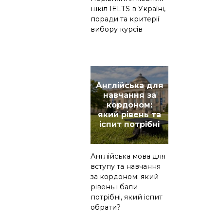
шкіл IELTS в Україні,
поради та критерії
вибору курсів
Англійська для
навчання за
кордоном:
який рівень та
іспит потрібні
Англійська мова для
вступу та навчання
за кордоном: який
рівень і бали
потрібні, який іспит
обрати?