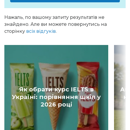
Нажаль, по вашому запиту результатів не
знайдено. Але ви можете повернутись на
сторінку
всіх відгуків
.
Як обрати курс IELTS в
Ан
Україні: порівняння шкіл у
к
2026 році