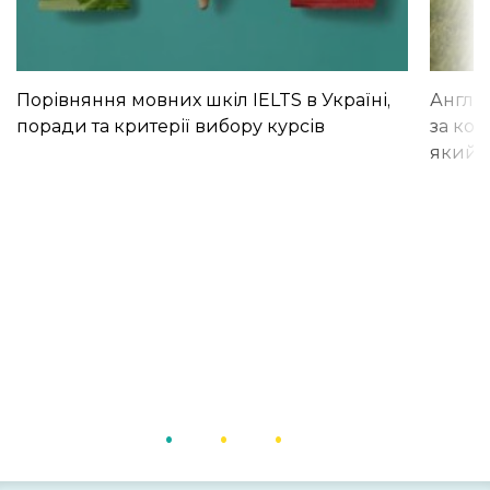
Порівняння мовних шкіл IELTS в Україні,
Англій
поради та критерії вибору курсів
за кор
який і