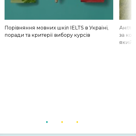
Порівняння мовних шкіл IELTS в Україні,
Англій
поради та критерії вибору курсів
за кор
який і