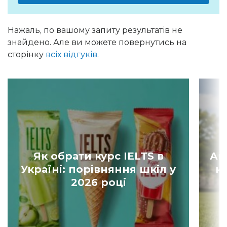
Нажаль, по вашому запиту результатів не
знайдено. Але ви можете повернутись на
сторінку
всіх відгуків
.
Як обрати курс IELTS в
Ан
Україні: порівняння шкіл у
к
2026 році