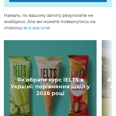
Нажаль, по вашому запиту результатів не
знайдено. Але ви можете повернутись на
сторінку
всіх відгуків
.
Як обрати курс IELTS в
Ан
Україні: порівняння шкіл у
к
2026 році