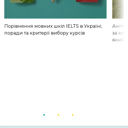
Порівняння мовних шкіл IELTS в Україні,
Англій
поради та критерії вибору курсів
за кор
який і