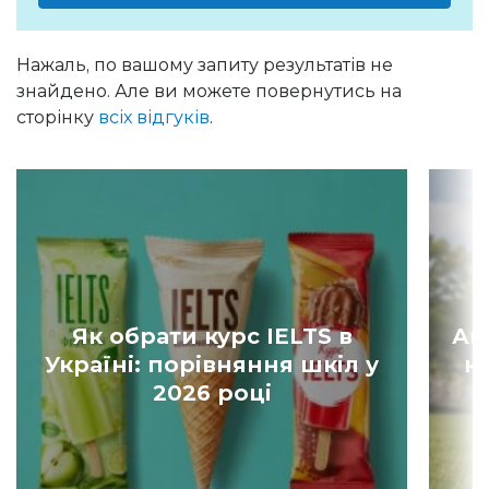
Нажаль, по вашому запиту результатів не
знайдено. Але ви можете повернутись на
сторінку
всіх відгуків
.
Як обрати курс IELTS в
Ан
Україні: порівняння шкіл у
к
2026 році