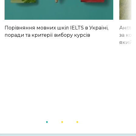
Порівняння мовних шкіл IELTS в Україні,
Англій
поради та критерії вибору курсів
за кор
який і