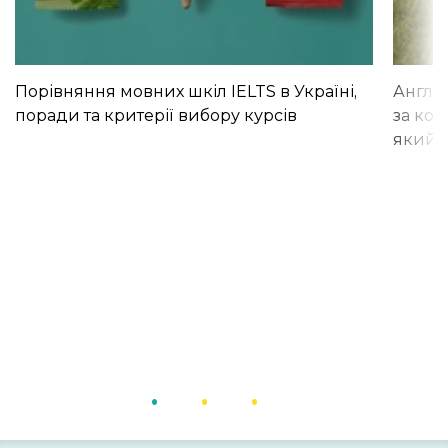
Порівняння мовних шкіл IELTS в Україні,
Англій
поради та критерії вибору курсів
за кор
який і