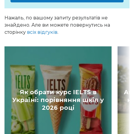
Нажаль, по вашому запиту результатів не
знайдено. Але ви можете повернутись на
сторінку
всіх відгуків
.
Як обрати курс IELTS в
Ан
Україні: порівняння шкіл у
к
2026 році