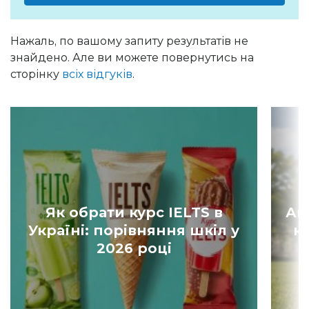
Нажаль, по вашому запиту результатів не
знайдено. Але ви можете повернутись на
сторінку
всіх відгуків
.
Як обрати курс IELTS в
Ан
Україні: порівняння шкіл у
к
2026 році