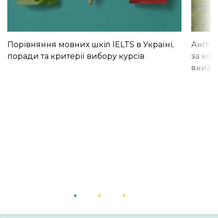
Порівняння мовних шкіл IELTS в Україні,
Англій
поради та критерії вибору курсів
за кор
який і