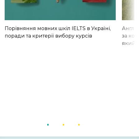
Порівняння мовних шкіл IELTS в Україні,
Англій
поради та критерії вибору курсів
за кор
який і