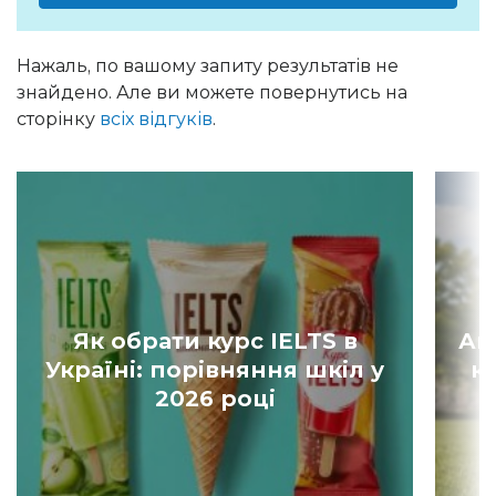
Нажаль, по вашому запиту результатів не
знайдено. Але ви можете повернутись на
сторінку
всіх відгуків
.
Як обрати курс IELTS в
Ан
Україні: порівняння шкіл у
к
2026 році