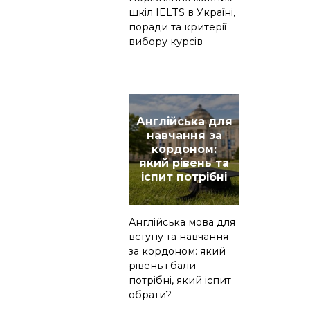
шкіл IELTS в Україні,
поради та критерії
вибору курсів
Англійська для
навчання за
кордоном:
який рівень та
іспит потрібні
Англійська мова для
вступу та навчання
за кордоном: який
рівень і бали
потрібні, який іспит
обрати?