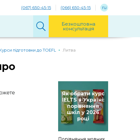
ru
(067) 650-45-15
(066) 650-45-15
Безкоштовна
консультація
Курси підготовки до TOEFL
Литва
про
можете
Як обрати курс
IELTS в Україні:
порівняння
шкіл у 2026
році
Порівняння мовних