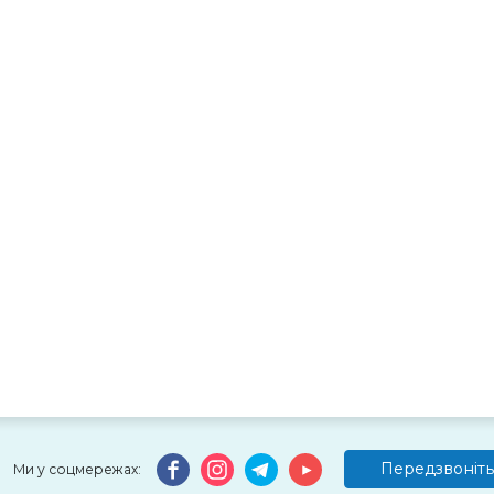
Передзвоніть
Ми у соцмережах: