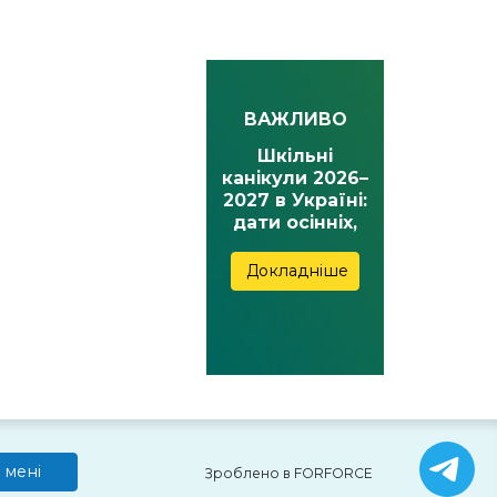
ВАЖЛИВО
Шкільні
канікули 2026–
2027 в Україні:
дати осінніх,
зимових,
весняних та
Докладніше
літніх канікул
 мені
Зроблено в FORFORCE