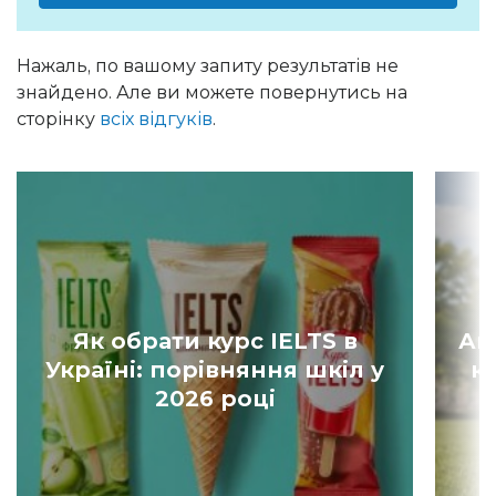
Нажаль, по вашому запиту результатів не
знайдено. Але ви можете повернутись на
сторінку
всіх відгуків
.
Як обрати курс IELTS в
Ан
Україні: порівняння шкіл у
к
2026 році