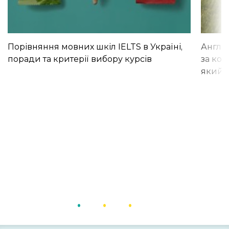
Порівняння мовних шкіл IELTS в Україні,
Англій
поради та критерії вибору курсів
за кор
який і