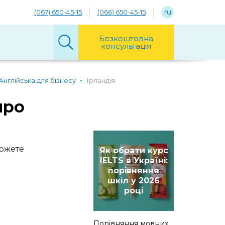
ru
(067) 650-45-15
(066) 650-45-15
Безкоштовна
консультація
Англійська для бізнесу
Ірландія
про
можете
Як обрати курс
IELTS в Україні:
порівняння
шкіл у 2026
році
Порівняння мовних