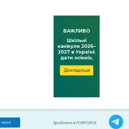
ВАЖЛИВО
Шкільні
канікули 2026–
2027 в Україні:
дати осінніх,
зимових,
весняних та
Докладніше
літніх канікул
 мені
Зроблено в FORFORCE