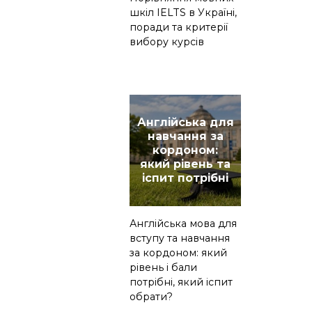
шкіл IELTS в Україні,
поради та критерії
вибору курсів
Англійська для
навчання за
кордоном:
який рівень та
іспит потрібні
Англійська мова для
вступу та навчання
за кордоном: який
рівень і бали
потрібні, який іспит
обрати?