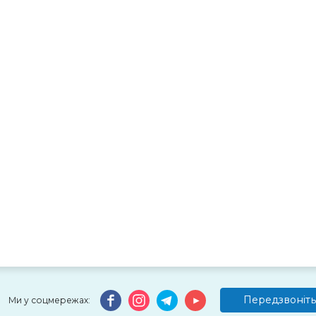
Передзвоніть
Ми у соцмережах: