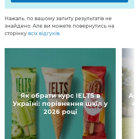
Нажаль, по вашому запиту результатів не
знайдено. Але ви можете повернутись на
сторінку
всіх відгуків
.
Як обрати курс IELTS в
Ан
Україні: порівняння шкіл у
к
2026 році