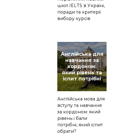
шкіл IELTS в Україні,
поради та критерії
вибору курсів
Англійська для
навчання за
кордоном:
який рівень та
іспит потрібні
Англійська мова для
вступу та навчання
за кордоном: який
рівень і бали
потрібні, який іспит
обрати?