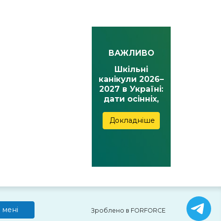
ВАЖЛИВО
Шкільні
канікули 2026–
2027 в Україні:
дати осінніх,
зимових,
весняних та
Докладніше
літніх канікул
 мені
Зроблено в FORFORCE