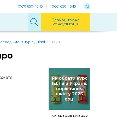
ru
(067) 650-45-15
(066) 650-45-15
Безкоштовна
консультація
Менеджмент-тур в Дніпрі
Чехія
про
можете
Як обрати курс
IELTS в Україні:
порівняння
шкіл у 2026
році
Порівняння мовних