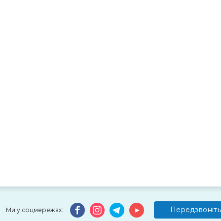
Передзвоніть
Ми у соцмережах: