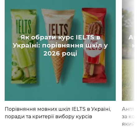
Як обрати курс IELTS в
Ан
Україні: порівняння шкіл у
к
2026 році
Порівняння мовних шкіл IELTS в Україні,
Англій
поради та критерії вибору курсів
за кор
який і