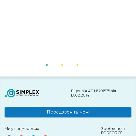
Ліцензія АЕ №291575 від
19.02.2014
Передзвоніть мені
Ми у соцмережах:
Зроблено в
FORFORCE