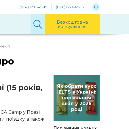
ru
(067) 650-45-15
(066) 650-45-15
Безкоштовна
консультація
Чехія
про
 (15 років,
Як обрати курс
IELTS в Україні:
порівняння
шкіл у 2026
році
OCA Camp у Празі.
и поїздку, а також
Порівняння мовних