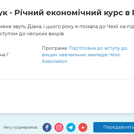
ук - Річний економічний курс в 
мене звуть Діана, і цього року я поїхала до Чехії на п
ступом до чеських вишів.
Програма:
Підготовка до вступу до
на Г
вищих навчальних закладів Чехії,
Association
Передзвоніть
Ми у соцмережах: