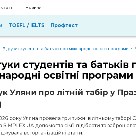
 статті
Новини
и
TOEFL / IELTS
Профтест
Відгуки студентів та батьків про міжнародні освітні програми
гуки студентів та батьків 
народні освітні програми
ук Уляни про літній табір у Празі
)
2026 року Уляна провела три тижні в літньому таборі 
 SIMPLEX.UA допомогла сім’ї підібрати та забронюват
джувала всі організаційні етапи.