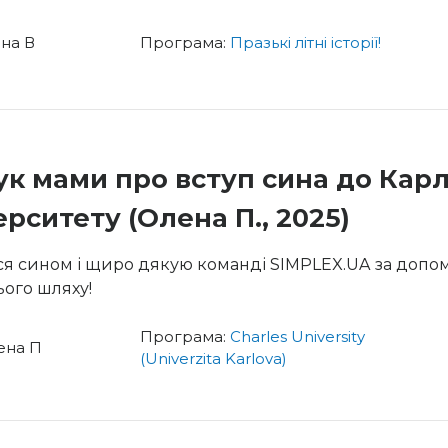
на В
Програма:
Празькі літні історії!
ук мами про вступ сина до Кар
ерситету (Олена П., 2025)
 сином і щиро дякую команді SIMPLEX.UA за допо
ього шляху!
Програма:
Charles University
ена П
(Univerzita Karlova)