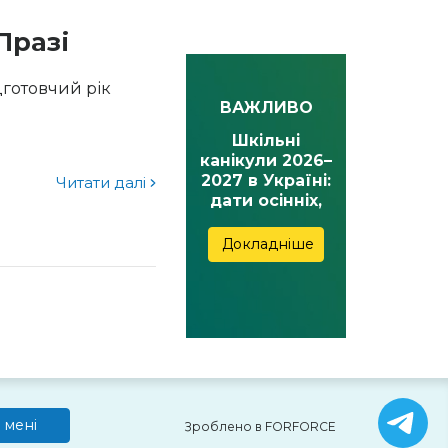
Празі
ідготовчий рік
ВАЖЛИВО
Шкільні
канікули 2026–
2027 в Україні:
Читати далі
дати осінніх,
зимових,
весняних та
Докладніше
літніх канікул
 мені
Зроблено в FORFORCE