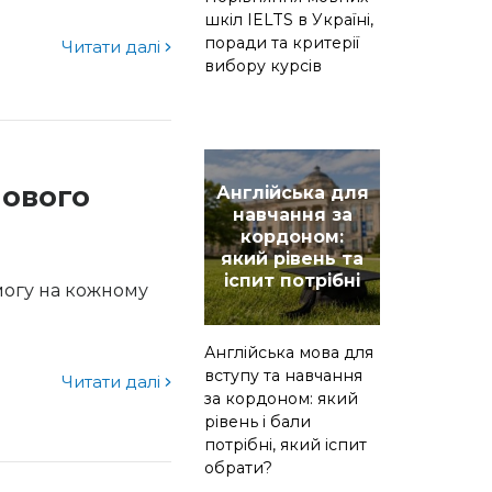
шкіл IELTS в Україні,
поради та критерії
Читати далі
вибору курсів
лового
Англійська для
навчання за
кордоном:
який рівень та
іспит потрібні
могу на кожному
Англійська мова для
вступу та навчання
Читати далі
за кордоном: який
рівень і бали
потрібні, який іспит
обрати?