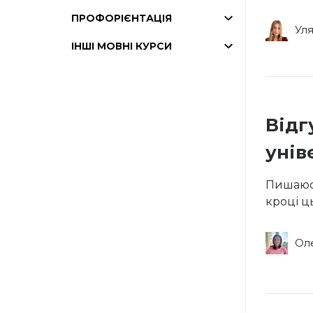
ПРОФОРІЄНТАЦІЯ
Уля
ІНШІ МОВНІ КУРСИ
Відг
унів
Пишаюся
кроці ц
Ол