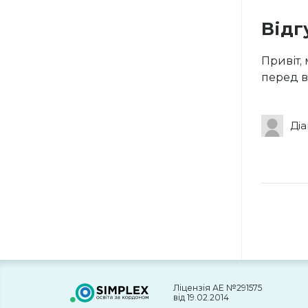
Відг
Привіт, 
перед в
Діа
Ліцензія АЕ №291575
від 19.02.2014