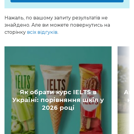
Нажаль, по вашому запиту результатів не
знайдено. Але ви можете повернутись на
сторінку
всіх відгуків
.
Як обрати курс IELTS в
Ан
Україні: порівняння шкіл у
к
2026 році