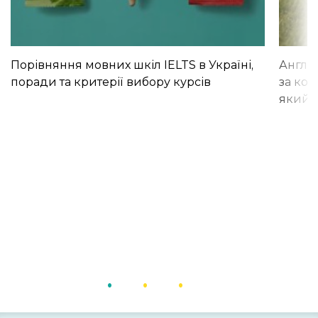
Порівняння мовних шкіл IELTS в Україні,
Англій
поради та критерії вибору курсів
за кор
який і