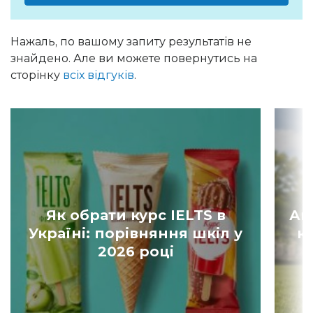
Нажаль, по вашому запиту результатів не
знайдено. Але ви можете повернутись на
сторінку
всіх відгуків
.
Як обрати курс IELTS в
Ан
Україні: порівняння шкіл у
к
2026 році