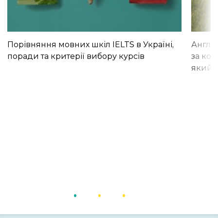
Порівняння мовних шкіл IELTS в Україні,
Англій
поради та критерії вибору курсів
за кор
який і