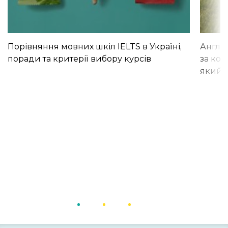
Порівняння мовних шкіл IELTS в Україні,
Англій
поради та критерії вибору курсів
за кор
який і