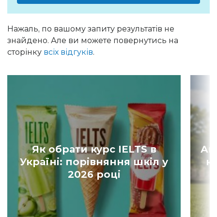
Нажаль, по вашому запиту результатів не
знайдено. Але ви можете повернутись на
сторінку
всіх відгуків
.
Як обрати курс IELTS в
Ан
Україні: порівняння шкіл у
к
2026 році