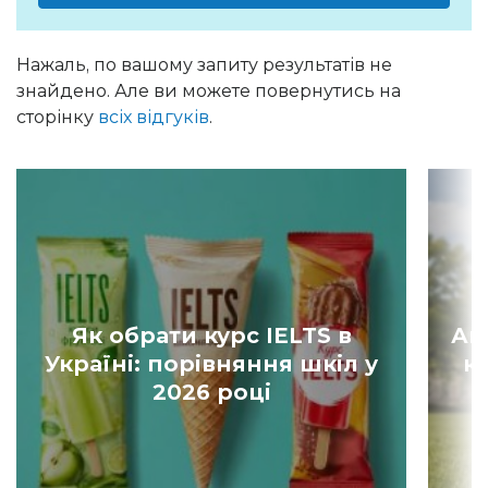
Нажаль, по вашому запиту результатів не
знайдено. Але ви можете повернутись на
сторінку
всіх відгуків
.
Як обрати курс IELTS в
Ан
Україні: порівняння шкіл у
к
2026 році