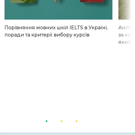
Порівняння мовних шкіл IELTS в Україні,
Англій
поради та критерії вибору курсів
за кор
який і