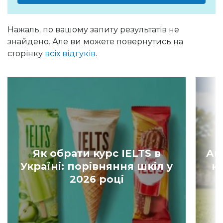
Нажаль, по вашому запиту результатів не
знайдено. Але ви можете повернутись на
сторінку
всіх відгуків
.
Як обрати курс IELTS в
Ан
Україні: порівняння шкіл у
к
2026 році