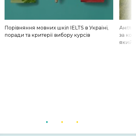
Порівняння мовних шкіл IELTS в Україні,
Англій
поради та критерії вибору курсів
за кор
який і