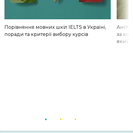
Порівняння мовних шкіл IELTS в Україні,
Англій
поради та критерії вибору курсів
за кор
який і