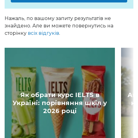
Нажаль, по вашому запиту результатів не
знайдено. Але ви можете повернутись на
сторінку
всіх відгуків
.
Як обрати курс IELTS в
Ан
Україні: порівняння шкіл у
к
2026 році