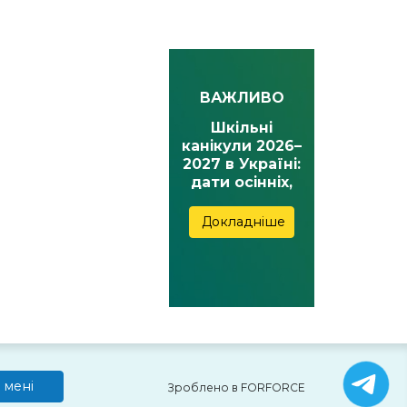
ВАЖЛИВО
Шкільні
канікули 2026–
2027 в Україні:
дати осінніх,
зимових,
весняних та
Докладніше
літніх канікул
 мені
Зроблено в FORFORCE