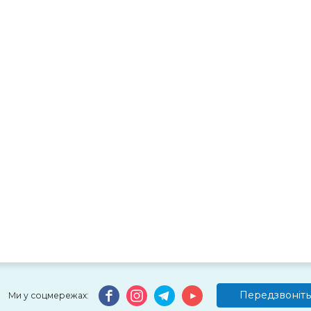
Передзвоніть
Ми у соцмережах: