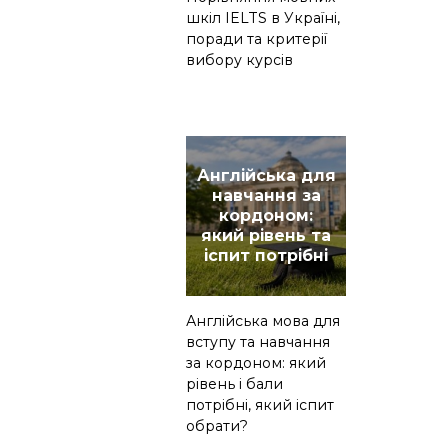
шкіл IELTS в Україні,
поради та критерії
вибору курсів
Англійська для
навчання за
кордоном:
який рівень та
іспит потрібні
Англійська мова для
вступу та навчання
за кордоном: який
рівень і бали
потрібні, який іспит
обрати?