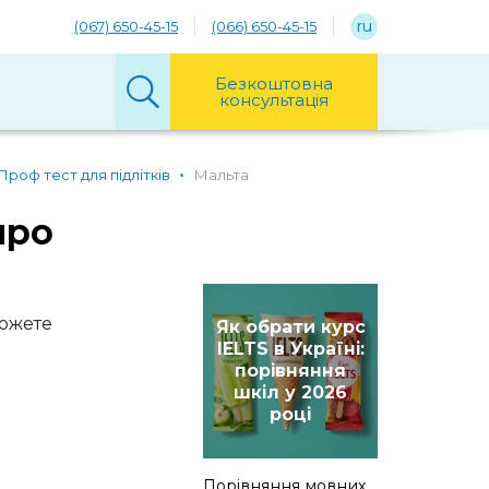
ru
(067) 650-45-15
(066) 650-45-15
Безкоштовна
консультація
Проф тест для підлітків
Мальта
про
можете
Як обрати курс
IELTS в Україні:
порівняння
шкіл у 2026
році
Порівняння мовних