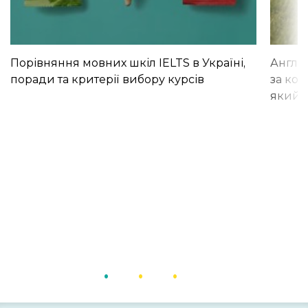
Порівняння мовних шкіл IELTS в Україні,
Англій
поради та критерії вибору курсів
за кор
який і