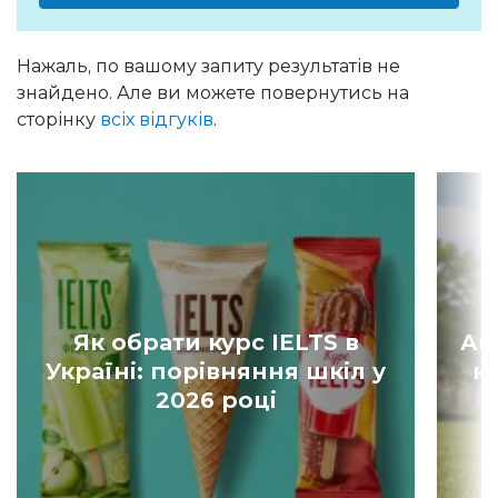
Нажаль, по вашому запиту результатів не
знайдено. Але ви можете повернутись на
сторінку
всіх відгуків
.
Як обрати курс IELTS в
Ан
Україні: порівняння шкіл у
к
2026 році