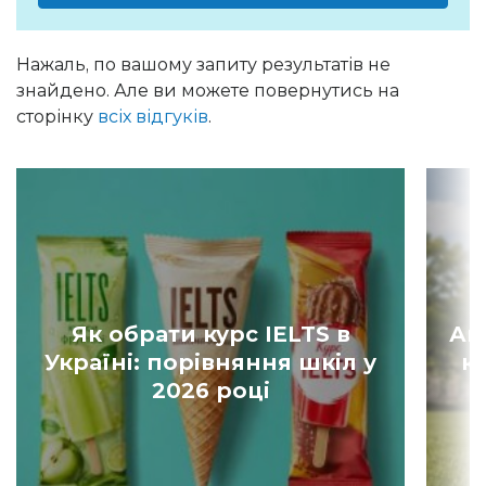
Нажаль, по вашому запиту результатів не
знайдено. Але ви можете повернутись на
сторінку
всіх відгуків
.
Як обрати курс IELTS в
Ан
Україні: порівняння шкіл у
к
2026 році