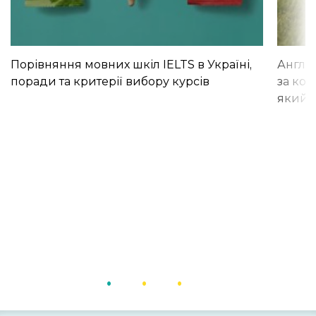
Порівняння мовних шкіл IELTS в Україні,
Англій
поради та критерії вибору курсів
за кор
який і